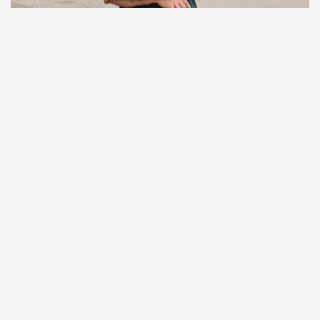
Comunicação
Escritor manauara Milton Hatoum é o convidado do
‘Roda Viva’, na segunda (8)
Comunicação
Dia Mundial da Propaganda: VR Assessoria e o
diferencial da comunicação amazonense