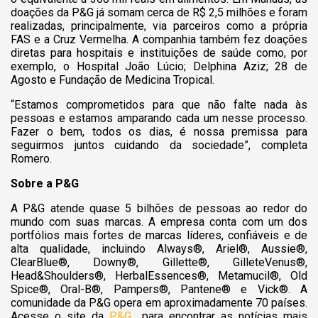
doações da P&G já somam cerca de R$ 2,5 milhões e foram
realizadas, principalmente, via parceiros como a própria
FAS e a Cruz Vermelha. A companhia também fez doações
diretas para hospitais e instituições de saúde como, por
exemplo, o Hospital João Lúcio; Delphina Aziz; 28 de
Agosto e Fundação de Medicina Tropical.
“Estamos comprometidos para que não falte nada às
pessoas e estamos amparando cada um nesse processo.
Fazer o bem, todos os dias, é nossa premissa para
seguirmos juntos cuidando da sociedade”, completa
Romero.
Sobre a P&G
A P&G atende quase 5 bilhões de pessoas ao redor do
mundo com suas marcas. A empresa conta com um dos
portfólios mais fortes de marcas líderes, confiáveis e de
alta qualidade, incluindo Always®, Ariel®, Aussie®,
ClearBlue®, Downy®, Gillette®, GilleteVenus®,
Head&Shoulders®, HerbalEssences®, Metamucil®, Old
Spice®, Oral-B®, Pampers®, Pantene® e Vick®. A
comunidade da P&G opera em aproximadamente 70 países.
Acesse o site da
P&G
para encontrar as notícias mais