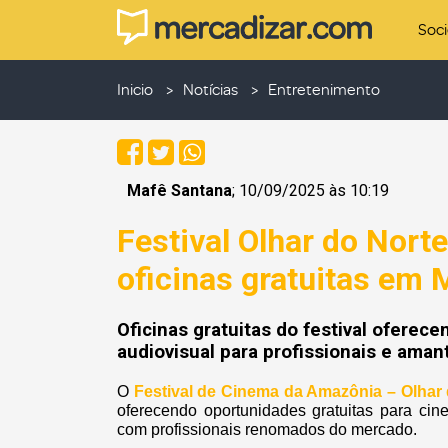
Soc
Inicio
Notícias
Entretenimento
Mafê Santana
; 10/09/2025 às 10:19
Festival Olhar do Nort
oficinas gratuitas em
Oficinas gratuitas do festival oferec
audiovisual para profissionais e ama
O
Festival de Cinema da Amazônia – Olhar
oferecendo oportunidades gratuitas para cin
com profissionais renomados do mercado.