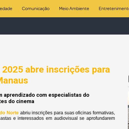
iedade
Comunicação
Meio Ambiente
Entreteniment
e 2025 abre inscrições para
 Manaus
em aprendizado com especialistas do
ntes do cinema
 do Norte
abriu inscrições para suas oficinas formativas,
eastas e interessados em audiovisual se aprofundarem