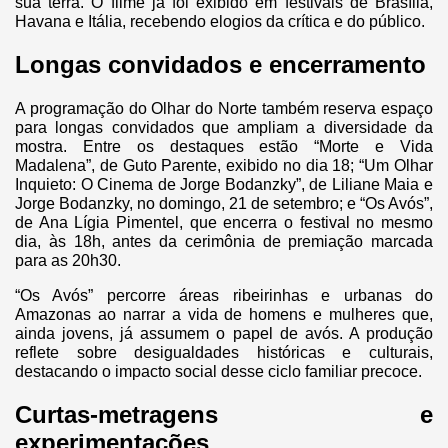
sua terra. O filme já foi exibido em festivais de Brasília,
Havana e Itália, recebendo elogios da crítica e do público.
Longas convidados e encerramento
A programação do Olhar do Norte também reserva espaço
para longas convidados que ampliam a diversidade da
mostra. Entre os destaques estão “Morte e Vida
Madalena”, de Guto Parente, exibido no dia 18; “Um Olhar
Inquieto: O Cinema de Jorge Bodanzky”, de Liliane Maia e
Jorge Bodanzky, no domingo, 21 de setembro; e “Os Avós”,
de Ana Lígia Pimentel, que encerra o festival no mesmo
dia, às 18h, antes da cerimônia de premiação marcada
para as 20h30.
“Os Avós” percorre áreas ribeirinhas e urbanas do
Amazonas ao narrar a vida de homens e mulheres que,
ainda jovens, já assumem o papel de avós. A produção
reflete sobre desigualdades históricas e culturais,
destacando o impacto social desse ciclo familiar precoce.
Curtas-metragens e
experimentações