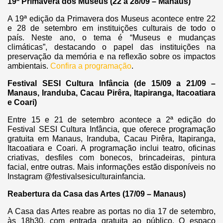
19ª Primavera dos Museus (22 a 28/09 – Manaus)
A 19ª edição da Primavera dos Museus acontece entre 22
e 28 de setembro em instituições culturais de todo o
país.
Neste ano, o tema é “Museus e mudanças
climáticas”, destacando o papel das instituições na
preservação da memória e na reflexão sobre os impactos
ambientais.
Confira a programação
.
Festival SESI Cultura Infância (de 15/09 a 21/09 –
Manaus, Iranduba, Cacau Pirêra, Itapiranga, Itacoatiara
e Coari)
Entre 15 e 21 de setembro acontece a 2ª edição do
Festival SESI Cultura Infância, que oferece programação
gratuita em Manaus, Iranduba, Cacau Pirêra, Itapiranga,
Itacoatiara e Coari. A programação inclui teatro, oficinas
criativas, desfiles com bonecos, brincadeiras, pintura
facial, entre outras. Mais informações estão disponíveis no
Instagram @festivalsesiculturainfancia.
Reabertura da Casa das Artes (17/09 – Manaus)
A Casa das Artes reabre as portas no dia 17 de setembro,
às 18h30, com entrada gratuita ao público. O espaço