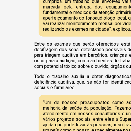
cumprida, um trabalho que envolveu vári
marcada pela entrega dos equipament
fundamental e médicos da atenção primári
aperfeiçoamento do fonoaudiólogo local, 
vai realizar monitoramento mensal por vide
realizando os exames na cidade”, explicou.
Entre os exames que serão oferecidos está 
decifragem dos sons, detectando possíveis de
para triagem auditiva em berçários, crianças
risco para a audição, como ambientes de trab
com potencial tóxico sobre o ouvido, órgãos o
Todo o trabalho auxilia a obter diagnósti
deficiência auditiva, que, se não for identifi
sociais e familiares.
“Um de nossos pressupostos como as
melhoria da saúde da população. Fazem
atendimento em nossos consultórios e u
vários projetos sociais, entre eles a Sup
ajuda que pode levar às pessoas, isso tr
um país como o nosso, especialmente nos 