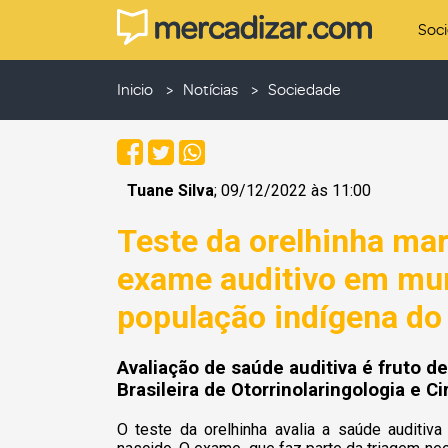
Soc
Inicio
Notícias
Sociedade
Tuane Silva
; 09/12/2022 às 11:00
Teste da orelhinha ma
exame auditivo em mu
população indígena do
Avaliação de saúde auditiva é fruto d
Brasileira de Otorrinolaringologia e Ci
O teste da orelhinha avalia a saúde auditiv