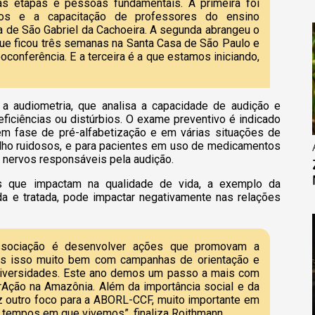
as etapas e pessoas fundamentais. A primeira foi
os e a capacitação de professores do ensino
a de São Gabriel da Cachoeira. A segunda abrangeu o
que ficou três semanas na Santa Casa de São Paulo e
oconferência. E a terceira é a que estamos iniciando,
a audiometria, que analisa a capacidade de audição e
ficiências ou distúrbios. O exame preventivo é indicado
 em fase de pré-alfabetização e em várias situações de
alho ruidosos, e para pacientes em uso de medicamentos
u nervos responsáveis pela audição.
cos que impactam na qualidade de vida, a exemplo da
cada e tratada, pode impactar negativamente nas relações
sociação é desenvolver ações que promovam a
os isso muito bem com campanhas de orientação e
niversidades. Este ano demos um passo a mais com
erAção na Amazônia. Além da importância social e da
az outro foco para a ABORL-CCF, muito importante em
tempos em que vivemos”, finaliza Roithmann.