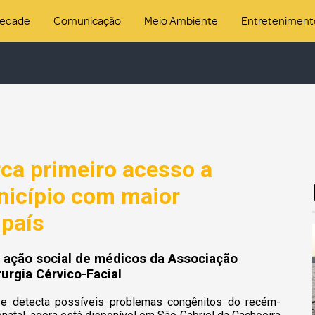
iedade
Comunicação
Meio Ambiente
Entreteniment
rca primeiro acesso a
nicípio com maior
 país
e ação social de médicos da Associação
rurgia Cérvico-Facial
a e detecta possíveis problemas congênitos do recém-