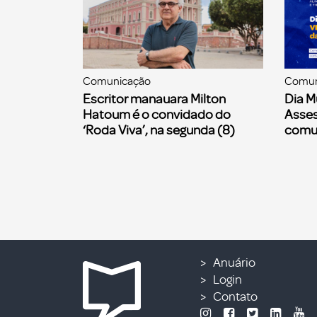
Comunicação
Comun
Escritor manauara Milton
Dia M
Hatoum é o convidado do
Asses
‘Roda Viva’, na segunda (8)
comu
Anuário
Login
Contato