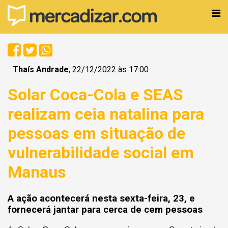
Thaís Andrade
; 22/12/2022 às 17:00
Solar Coca-Cola e SEAS
realizam ceia natalina para
pessoas em situação de
vulnerabilidade social em
Manaus
A ação acontecerá nesta sexta-feira, 23, e
fornecerá jantar para cerca de cem pessoas