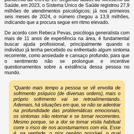
Saúde, em 2023, o Sistema Único de Saúde registrou 27,9
milhões de atendimentos psicológicos; já nos primeiros
seis meses de 2024, o número chegou a 13,9 milhões,
indicando que a procura segue em ritmo elevado.
De acordo com Rebeca Pevas, psicóloga generalista com
mais de 11 anos de experiência na área, é fundamental
buscar ajuda profissional, principalmente quando o
indivíduo já tenha percebido ou enfrentado algum sintoma
recorrente, como ansiedade e cansaço profundo, para que
o sentimento não se prolongue e incentive
questionamentos sobre a existência dessa pessoa no
mundo.
“Quanto mais tempo a pessoa se vê envolta de
sofrimento psíquico (de diversas
ordens), mais o
próprio sofrimento vai se retroalimentando.
Ademais, há situações em que, se não se adentrar
na profundidade das problemáticas emocionais,
os sintomas irão retornar e se tornar recorrentes.
Mesmo porque, se a dor se tornar visita habitual
corre o risco de nos acostumarmos com ela. Esse
é, na verdade, o pior cenário possível, o qual