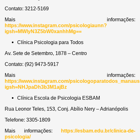
Contato: 3212-5169
Mais informações:
https://www.instagram.com/psicologiaunn?
igsh=MWlyN3Z5bW0xanhhMg==
Clínica Psicologia para Todos
Av. Sete de Setembro, 1878 – Centro
Contato: (92) 9473-5917
Mais informações:
https://www.instagram.com/psicologoparatodos_manau
igsh=NHJpaDh3b3M1ajBz
Clínica Escola de Psicologia ESBAM
Rua Leonor Teles, 153, Conj. Abílio Nery – Adrianópolis
Telefone: 3305-1809
Mais informações:
https://esbam.edu.br/clinica-de-
psicologia/