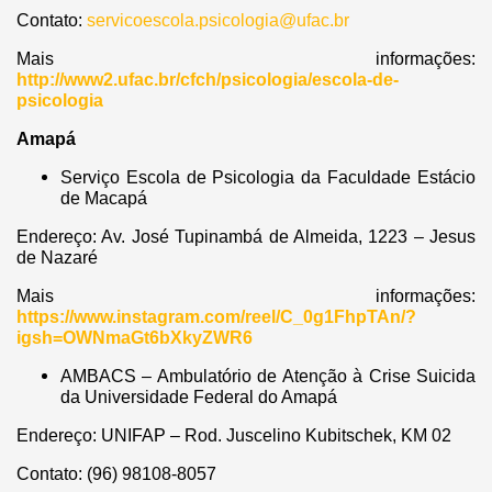
Contato:
servicoescola.psicologia@ufac.br
Mais informações:
http://www2.ufac.br/cfch/psicologia/escola-de-
psicologia
Amapá
Serviço Escola de Psicologia da Faculdade Estácio
de Macapá
Endereço: Av. José Tupinambá de Almeida, 1223 – Jesus
de Nazaré
Mais informações:
https://www.instagram.com/reel/C_0g1FhpTAn/?
igsh=OWNmaGt6bXkyZWR6
AMBACS – Ambulatório de Atenção à Crise Suicida
da Universidade Federal do Amapá
Endereço: UNIFAP – Rod. Juscelino Kubitschek, KM 02
Contato: (96) 98108-8057