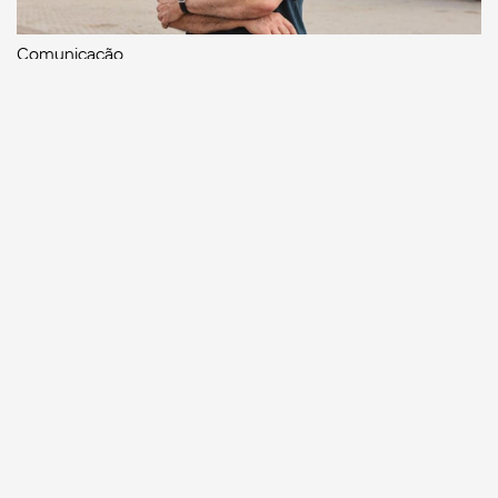
Comunicação
Escritor manauara Milton Hatoum é o convidado do
‘Roda Viva’, na segunda (8)
Comunicação
Dia Mundial da Propaganda: VR Assessoria e o
diferencial da comunicação amazonense