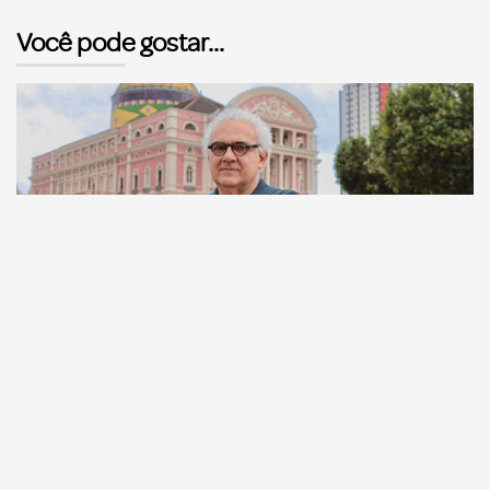
Você pode gostar...
Comunicação
Escritor manauara Milton Hatoum é o convidado do
‘Roda Viva’, na segunda (8)