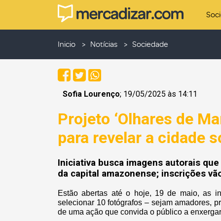
Soc
Inicio
Notícias
Sociedade
Sofia Lourenço
; 19/05/2025 às 14:11
Projeto ‘Olhares de Ma
para revelar a cidade 
Iniciativa busca imagens autorais que
da capital amazonense; inscrições vã
Estão abertas até o hoje, 19 de maio, as in
selecionar 10 fotógrafos – sejam amadores, pro
de uma ação que convida o público a enxergar