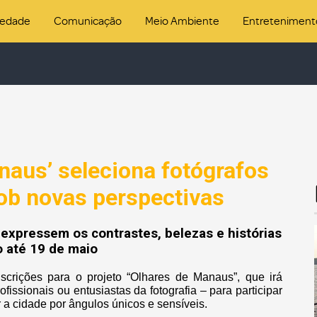
iedade
Comunicação
Meio Ambiente
Entreteniment
naus’ seleciona fotógrafos
sob novas perspectivas
 expressem os contrastes, belezas e histórias
o até 19 de maio
scrições para o projeto “Olhares de Manaus”, que irá
fissionais ou entusiastas da fotografia – para participar
 a cidade por ângulos únicos e sensíveis.