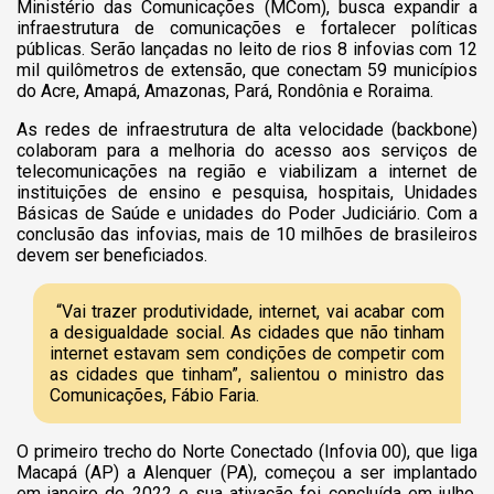
Ministério das Comunicações (MCom), busca expandir a
infraestrutura de comunicações e fortalecer políticas
públicas. Serão lançadas no leito de rios 8 infovias com 12
mil quilômetros de extensão, que conectam 59 municípios
do Acre, Amapá, Amazonas, Pará, Rondônia e Roraima.
As redes de infraestrutura de alta velocidade (backbone)
colaboram para a melhoria do acesso aos serviços de
telecomunicações na região e viabilizam a internet de
instituições de ensino e pesquisa, hospitais, Unidades
Básicas de Saúde e unidades do Poder Judiciário. Com a
conclusão das infovias, mais de 10 milhões de brasileiros
devem ser beneficiados.
“Vai trazer produtividade, internet, vai acabar com
a desigualdade social. As cidades que não tinham
internet estavam sem condições de competir com
as cidades que tinham”, salientou o ministro das
Comunicações, Fábio Faria.
O primeiro trecho do Norte Conectado (Infovia 00), que liga
Macapá (AP) a Alenquer (PA), começou a ser implantado
em janeiro de 2022 e sua ativação foi concluída em julho.