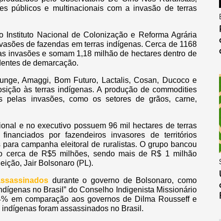
s públicos e multinacionais com a invasão de terras
 Instituto Nacional de Colonização e Reforma Agrária
 invasões de fazendas em terras indígenas. Cerca de 1168
 nas invasões e somam 1,18 milhão de hectares dentro de
ndentes de demarcação.
unge, Amaggi, Bom Futuro, Lactalis, Cosan, Ducoco e
sição às terras indígenas. A produção de commodities
is pelas invasões, como os setores de grãos, carne,
ional e no executivo possuem 96 mil hectares de terras
financiados por fazendeiros invasores de territórios
 para campanha eleitoral de ruralistas. O grupo bancou
do cerca de R$5 milhões, sendo mais de R$ 1 milhão
eição, Jair Bolsonaro (PL).
assassinados
durante o governo de Bolsonaro, como
indígenas no Brasil” do Conselho Indigenista Missionário
54% em comparação aos governos de Dilma Rousseff e
 indígenas foram assassinados no Brasil.