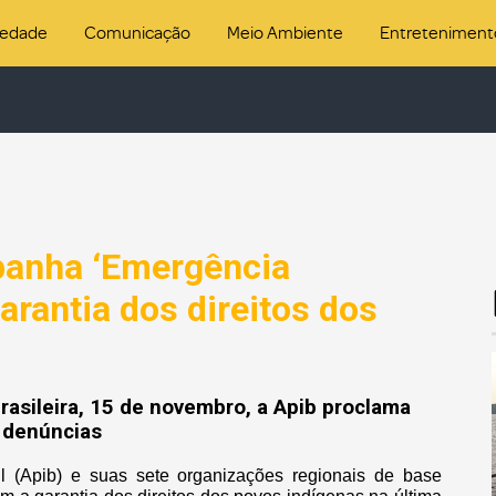
iedade
Comunicação
Meio Ambiente
Entreteniment
anha ‘Emergência
garantia dos direitos dos
rasileira, 15 de novembro, a Apib proclama
e denúncias
l (Apib) e suas sete organizações regionais de base