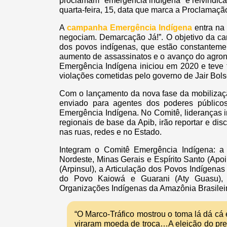
proclamam “emergência indígena” e reivindica
quarta-feira, 15, data que marca a Proclamaçã
A
campanha Emergência Indígena
entra na 
negociam. Demarcação Já!”. O objetivo da ca
dos povos indígenas, que estão constantemen
aumento de assassinatos e o avanço do agron
Emergência Indígena iniciou em 2020 e teve
violações cometidas pelo governo de Jair Bols
Com o lançamento da nova fase da mobilizaçã
enviado para agentes dos poderes públicos
Emergência Indígena. No Comitê, lideranças i
regionais de base da Apib, irão reportar e dis
nas ruas, redes e no Estado.
Integram o Comitê Emergência Indígena: a
Nordeste, Minas Gerais e Espírito Santo (Apo
(Arpinsul), a Articulação dos Povos Indígena
do Povo Kaiowá e Guarani (Aty Guasu),
Organizações Indígenas da Amazônia Brasilei
“O Marco-Tráfico mostrou o toma lá dá cá 
viraram moeda de troca…A eleição do pres