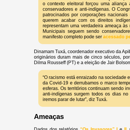
o contexto eleitoral forçou uma aliança
conservadores e anti-indígenas. O Cong
patrocinados por corporações nacionais 
querem acabar com os direitos indíge
representam uma verdadeira ameaça às n
Municipais seguem sendo conservadores
manifesto completo pode ser
acessado pel
Dinamam Tuxá, coordenador executivo da Apib,
originários duram mais de cinco séculos, po
Dilma Rousseff (PT) e a eleição de Jair Bolso
“O racismo está enraizado na sociedade 
da Covid-19 e derrubamos o marco temp
esferas. Os territórios continuam sendo 
anti-indígenas surgem todos os dias n
iremos parar de lutar”, diz Tuxá.
Ameaças
Dados dos relatórios
“Os Invasores” I
e
II,
p