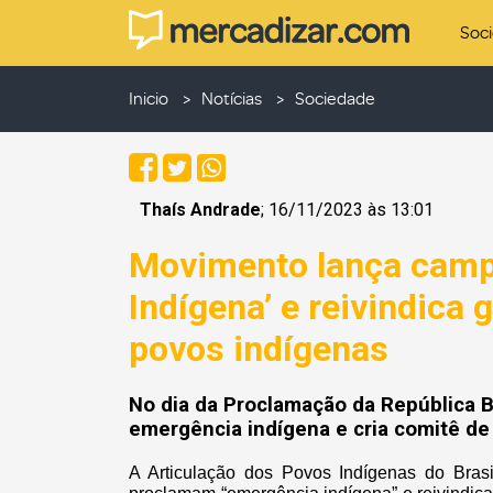
Soc
Inicio
Notícias
Sociedade
Thaís Andrade
; 16/11/2023 às 13:01
Movimento lança camp
Indígena’ e reivindica 
povos indígenas
No dia da Proclamação da República B
emergência indígena e cria comitê d
A Articulação dos Povos Indígenas do Brasi