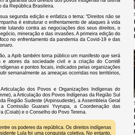
m a garantia dos direitos dos povos indígenas na última
o da República Brasileira.
sua segunda edição e enfatiza o tema: “Direitos não se
mpanha é estruturar o enfrentamento de ataques à vida
te lutando contra as negociações dos seus direitos, o
egócio, mineração e das invasões. A primeira edição do
 foco no enfrentamento da pandemia da Covid-19 e das
onaro.
o, a Apib também torna público um manifesto que será
 e atores da sociedade civil e a criação do Comitê
ndígenas e pontos focais, indicados pelas organizações
cutir semanalmente as ameaças ocorridas nos territórios,
 Articulação dos Povos e Organizações Indígenas do
inme), a Articulação dos Povos Indígenas da Região Sul
s da Região Sudeste (Arpinsudeste), a Assembleia Geral
 a Comissão Guarani Yvyrupa, a Coordenação das
ra (Coiab) e o Conselho do Povo Terena.
entre os poderes da república. Os direitos indígenas
idente Lula foi uma conquista coletiva. No entanto,