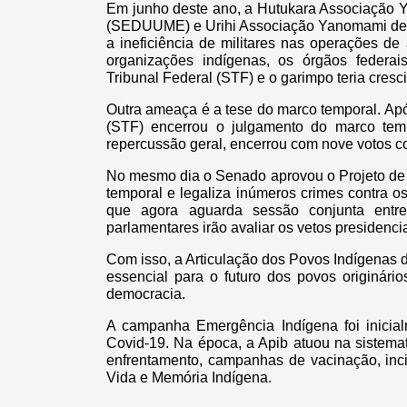
Em junho deste ano, a Hutukara Associaçã
(SEDUUME) e Urihi Associação Yanomami den
a ineficiência de militares nas operações de
organizações indígenas, os órgãos federa
Tribunal Federal (STF) e o garimpo teria cresc
Outra ameaça é a tese do marco temporal. Ap
(STF) encerrou o julgamento do marco tem
repercussão geral, encerrou com nove votos con
No mesmo dia o Senado aprovou o Projeto de L
temporal e legaliza inúmeros crimes contra o
que agora aguarda sessão conjunta en
parlamentares irão avaliar os vetos presidenci
Com isso, a Articulação dos Povos Indígenas d
essencial para o futuro dos povos originári
democracia.
A campanha Emergência Indígena foi inici
Covid-19. Na época, a Apib atuou na sistema
enfrentamento, campanhas de vacinação, inc
Vida e Memória Indígena.