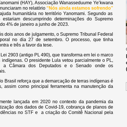
o Yanomami (HAY), Associação Wanasseduume Ye’kwana
unciaram no relatório
“Nós ainda estamos sofrendo”
 ajuda humanitária no território Yanomami. Segundo as
is estariam descumprindo determinações do Supremo
ido 4% de janeiro a junho de 2023.
ós dois anos de julgamento, o Supremo Tribunal Federal
poral no dia 27 de setembro. O processo, que tinha
tra e três a favor da tese.
ei 2903 (antigo PL 490), que transforma em lei o marco
s indígenas. O presidente Lula vetou parcialmente o PL,
tre a Câmara dos Deputados e o Senado onde os
ais.
o Brasil reforça que a demarcação de terras indígenas é
os, assim como principal ferramenta na manutenção da
almente lançada em 2020 no contexto da pandemia da
tização dos dados de Covid-19, cobrança de planos de
idências no STF e a criação do Comitê Nacional pela