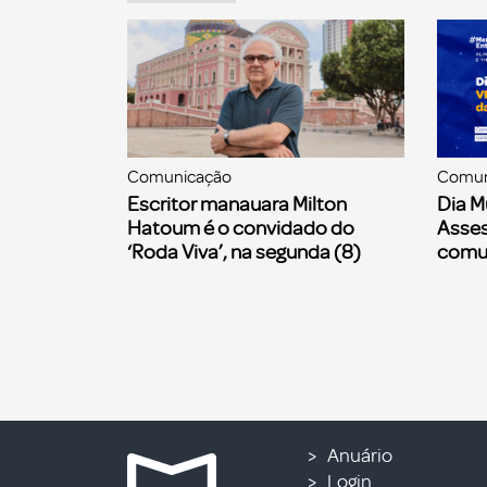
Comunicação
Comun
Escritor manauara Milton
Dia M
Hatoum é o convidado do
Asses
‘Roda Viva’, na segunda (8)
comu
Anuário
Login