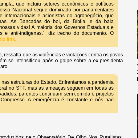
 ampla, que incluiu setores econômicos e políticos
resso Nacional segue dominado por parlamentares
e internacionais e acionistas do agronegócio, que
nas. As Bancadas do boi, da Bíblia, e da bala
ossas vidas! A maioria dos Governos Estaduais e
 e anti-indígenas.”, diz trecho do documento. O
o link.
 ressalta que as violências e violações contra os povos
rém se intensificou após o golpe sobre a ex-presidenta
naro.
e nas estruturas do Estado. Enfrentamos a pandemia
oral no STF, mas as ameaças seguem em todas as
invadidos, parentes continuam sem comida e projetos
o Congresso. A emergência é constante e nós não
roduzidos pelo Observatório De Olho Nos Ruralistas,