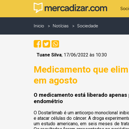
Soc
Inicio
Notícias
Sociedade
Tuane Silva
; 17/06/2022 às 10:30
Medicamento que elimi
em agosto
O medicamento está liberado apenas p
endométrio
O Dostarlimab é um anticorpo monoclonal inibi
e atacar células do câncer. A droga experimen
um estudo americano, em seis meses de trata