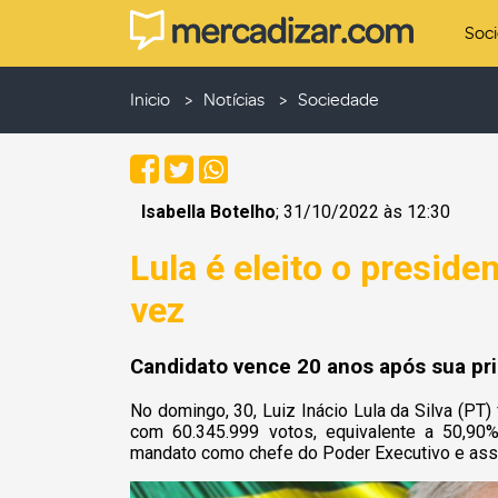
Soc
Inicio
Notícias
Sociedade
Isabella Botelho
; 31/10/2022 às 12:30
Lula é eleito o presiden
vez
Candidato vence 20 anos após sua pri
No domingo, 30, Luiz Inácio Lula da Silva (PT) 
com 60.345.999 votos, equivalente a 50,90% 
mandato como chefe do Poder Executivo e assum