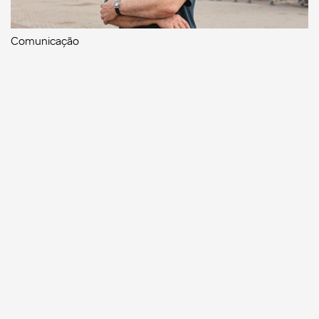
Comunicação
Escritor manauara Milton Hatoum é o convidado do
‘Roda Viva’, na segunda (8)
Comunicação
Dia Mundial da Propaganda: VR Assessoria e o
diferencial da comunicação amazonense