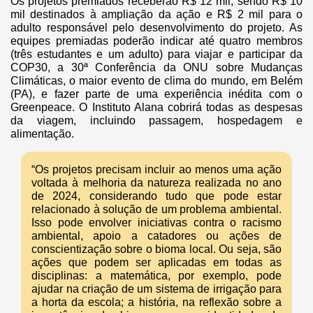
Os projetos premiados receberão R$ 12 mil, sendo R$ 10
mil destinados à ampliação da ação e R$ 2 mil para o
adulto responsável pelo desenvolvimento do projeto. As
equipes premiadas poderão indicar até quatro membros
(três estudantes e um adulto) para viajar e participar da
COP30, a 30ª Conferência da ONU sobre Mudanças
Climáticas, o maior evento de clima do mundo, em Belém
(PA), e fazer parte de uma experiência inédita com o
Greenpeace. O Instituto Alana cobrirá todas as despesas
da viagem, incluindo passagem, hospedagem e
alimentação.
“Os projetos precisam incluir ao menos uma ação
voltada à melhoria da natureza realizada no ano
de 2024, considerando tudo que pode estar
relacionado à solução de um problema ambiental.
Isso pode envolver iniciativas contra o racismo
ambiental, apoio a catadores ou ações de
conscientização sobre o bioma local. Ou seja, são
ações que podem ser aplicadas em todas as
disciplinas: a matemática, por exemplo, pode
ajudar na criação de um sistema de irrigação para
a horta da escola; a história, na reflexão sobre a