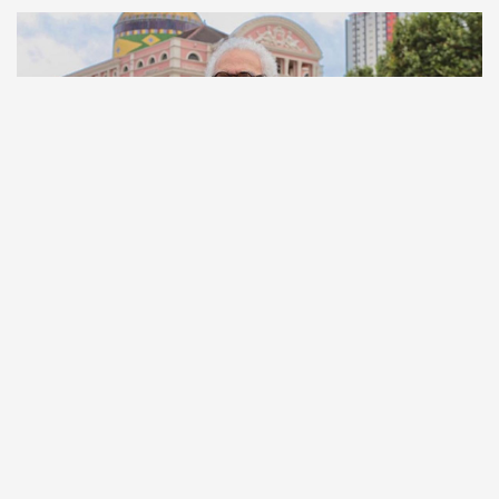
Comunicação
Escritor manauara Milton Hatoum é o convidado do
‘Roda Viva’, na segunda (8)