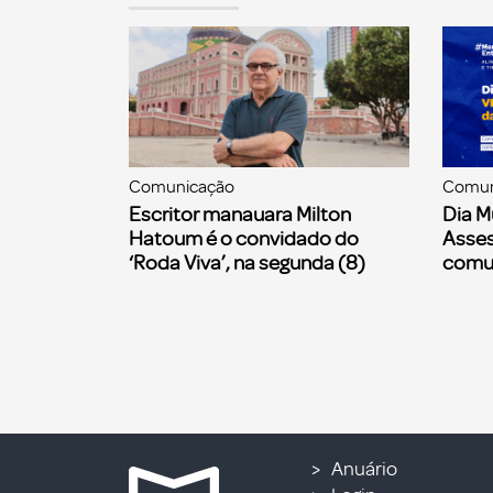
Comunicação
Comun
Escritor manauara Milton
Dia M
Hatoum é o convidado do
Asses
‘Roda Viva’, na segunda (8)
comu
Anuário