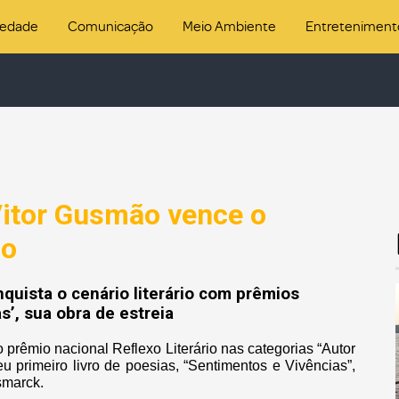
iedade
Comunicação
Meio Ambiente
Entreteniment
itor Gusmão vence o
io
quista o cenário literário com prêmios
s’, sua obra de estreia
prêmio nacional Reflexo Literário nas categorias “Autor
u primeiro livro de poesias, “Sentimentos e Vivências”,
smarck.