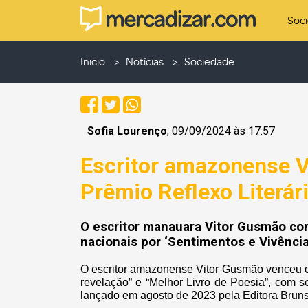
Soc
Inicio
Notícias
Sociedade
Sofia Lourenço
; 09/09/2024 às 17:57
Escritor amazonense V
Prêmio Reflexo Literár
O escritor manauara Vitor Gusmão con
nacionais por ‘Sentimentos e Vivência
O escritor amazonense Vitor Gusmão venceu o 
revelação” e “Melhor Livro de Poesia”, com se
lançado em agosto de 2023 pela Editora Brun