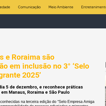
iedade
Comunicação
Meio Ambiente
Entreteniment
 e Roraima são
ção em inclusão no 3° ‘Selo
rante 2025’
dia 5 de dezembro, e reconhece práticas
s em Manaus, Roraima e São Paulo
onhecidas na terceira edição do “Selo Empresa Amiga