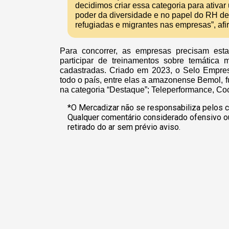
decidimos criar essa categoria para ativa
poder da diversidade e no papel do RH de
refugiadas e migrantes nas empresas”, af
Para concorrer, as empresas precisam esta
participar de treinamentos sobre temática m
cadastradas. Criado em 2023, o Selo Empre
todo o país, entre elas a amazonense Bemol,
na categoria “Destaque”; Teleperformance, 
*O Mercadizar não se responsabiliza pelos c
Qualquer comentário considerado ofensivo o
retirado do ar sem prévio aviso.