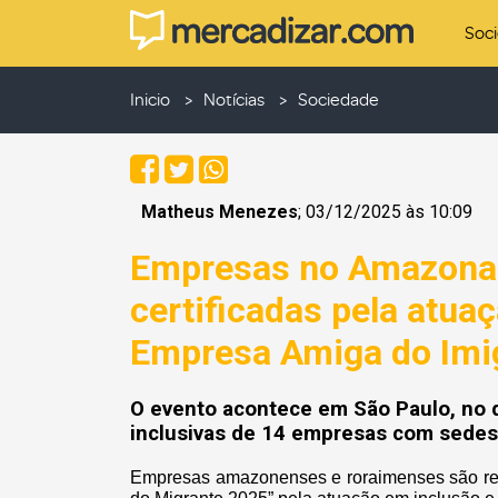
Soc
Inicio
Notícias
Sociedade
Matheus Menezes
; 03/12/2025 às 10:09
Empresas no Amazonas
certificadas pela atua
Empresa Amiga do Imig
O evento acontece em São Paulo, no 
inclusivas de 14 empresas com sede
Empresas amazonenses e roraimenses são rec