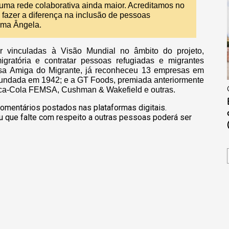
r uma rede colaborativa ainda maior. Acreditamos no
 fazer a diferença na inclusão de pessoas
irma Ângela.
r vinculadas à Visão Mundial no âmbito do projeto,
igratória e contratar pessoas refugiadas e migrantes
sa Amiga do Migrante, já reconheceu 13 empresas em
 fundada em 1942; e a GT Foods, premiada anteriormente
Coca-Cola FEMSA, Cushman & Wakefield e outras.
omentários postados nas plataformas digitais.
u que falte com respeito a outras pessoas poderá ser