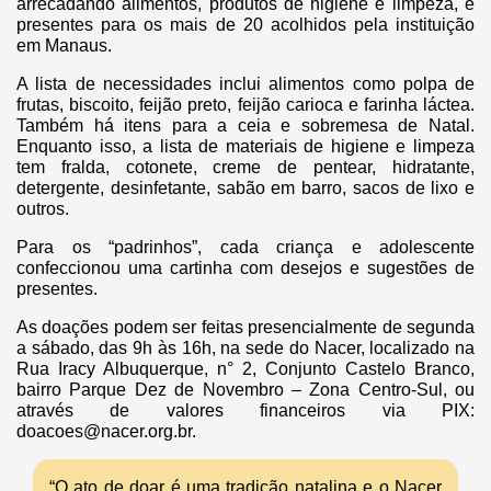
arrecadando alimentos, produtos de higiene e limpeza, e
presentes para os mais de 20 acolhidos pela instituição
em Manaus.
A lista de necessidades inclui alimentos como polpa de
frutas, biscoito, feijão preto, feijão carioca e farinha láctea.
Também há itens para a ceia e sobremesa de Natal.
Enquanto isso, a lista de materiais de higiene e limpeza
tem fralda, cotonete, creme de pentear, hidratante,
detergente, desinfetante, sabão em barro, sacos de lixo e
outros.
Para os “padrinhos”, cada criança e adolescente
confeccionou uma cartinha com desejos e sugestões de
presentes.
As doações podem ser feitas presencialmente de segunda
a sábado, das 9h às 16h, na sede do Nacer, localizado na
Rua Iracy Albuquerque, n° 2, Conjunto Castelo Branco,
bairro Parque Dez de Novembro – Zona Centro-Sul, ou
através de valores financeiros via PIX:
doacoes@nacer.org.br
.
“O ato de doar é uma tradição natalina e o Nacer