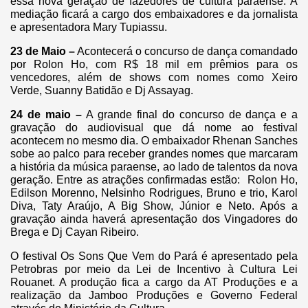
essa nova geração de fazedores de cultura paraense. A
mediação ficará a cargo dos embaixadores e da jornalista
e apresentadora Mary Tupiassu.
23 de Maio –
Acontecerá o concurso de dança comandado
por Rolon Ho, com R$ 18 mil em prêmios para os
vencedores, além de shows com nomes como Xeiro
Verde, Suanny Batidão e Dj Assayag.
24 de maio –
A grande final do concurso de dança e a
gravação do audiovisual que dá nome ao festival
acontecem no mesmo dia. O embaixador Rhenan Sanches
sobe ao palco para receber grandes nomes que marcaram
a história da música paraense, ao lado de talentos da nova
geração. Entre as atrações confirmadas estão: Rolon Ho,
Edilson Morenno, Nelsinho Rodrigues, Bruno e trio, Karol
Diva, Taty Araújo, A Big Show, Júnior e Neto. Após a
gravação ainda haverá apresentação dos Vingadores do
Brega e Dj Cayan Ribeiro.
O festival Os Sons Que Vem do Pará é apresentado pela
Petrobras por meio da Lei de Incentivo à Cultura Lei
Rouanet. A produção fica a cargo da AT Produções e a
realização da Jamboo Produções e Governo Federal