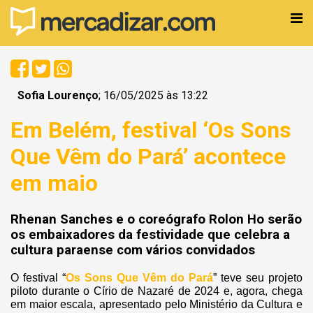
Sofia Lourenço
; 16/05/2025 às 13:22
Em Belém, festival ‘Os Sons
Que Vêm do Pará’ acontece
em maio
Rhenan Sanches e o coreógrafo Rolon Ho serão
os embaixadores da festividade que celebra a
cultura paraense com vários convidados
O festival “
Os Sons Que Vêm do Pará
” teve seu projeto
piloto durante o Círio de Nazaré de 2024 e, agora, chega
em maior escala, apresentado pelo Ministério da Cultura e