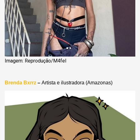
Imagem: Reprodução/M4fel
Brenda Bxrrz
–
Artista e ilustradora (Amazonas)