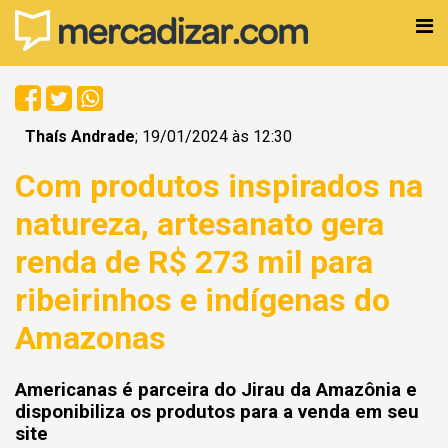
Thaís Andrade
; 19/01/2024 às 12:30
Com produtos inspirados na
natureza, artesanato gera
renda de R$ 273 mil para
ribeirinhos e indígenas do
Amazonas
Americanas é parceira do Jirau da Amazônia e
disponibiliza os produtos para a venda em seu
site