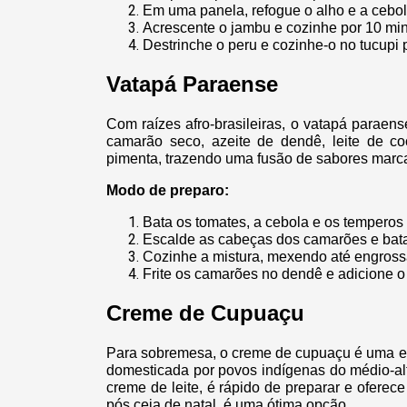
Em uma panela, refogue o alho e a cebola
Acrescente o jambu e cozinhe por 10 min
Destrinche o peru e cozinhe-o no tucupi 
Vatapá Paraense
Com raízes afro-brasileiras, o vatapá paraen
camarão seco, azeite de dendê, leite de co
pimenta, trazendo uma fusão de sabores marca
Modo de preparo:
Bata os tomates, a cebola e os temperos n
Escalde as cabeças dos camarões e bata 
Cozinhe a mistura, mexendo até engross
Frite os camarões no dendê e adicione o c
Creme de Cupuaçu
Para sobremesa, o creme de cupuaçu é uma esc
domesticada por povos indígenas do médio-al
creme de leite, é rápido de preparar e oferec
pós ceia de natal, é uma ótima opção.