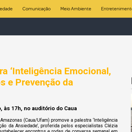
iedade
Comunicação
Meio Ambiente
Entreteniment
a ‘Inteligência Emocional,
s e Prevenção da
, às 17h, no auditório do Caua
 Amazonas (Caua/Ufam) promove a palestra ‘Inteligência
o da Ansiedade’, proferida pelos especialistas Clézia
e estabelecer encontros e rodas de conversa semanal em