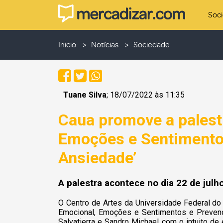
Soc
Inicio
Notícias
Sociedade
Tuane Silva
; 18/07/2022 às 11:35
Caua promove a palestr
Emoções e Sentimento
Ansiedade’
A palestra acontece no dia 22 de julho
O Centro de Artes da Universidade Federal do
Emocional, Emoções e Sentimentos e Prevençã
Salvatierra e Sandro Michael com o intuito d