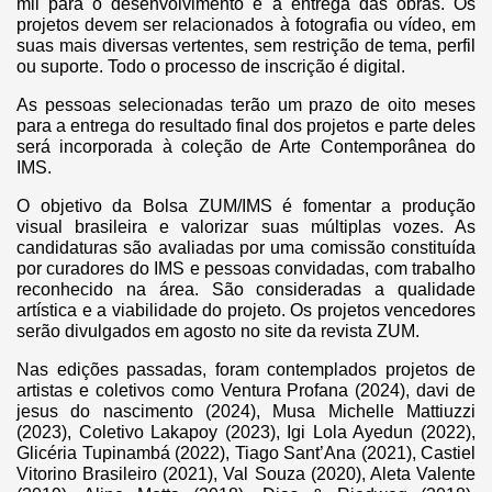
mil para o desenvolvimento e a entrega das obras. Os
projetos devem ser relacionados à fotografia ou vídeo, em
suas mais diversas vertentes, sem restrição de tema, perfil
ou suporte. Todo o processo de inscrição é digital.
As pessoas selecionadas terão um prazo de oito meses
para a entrega do resultado final dos projetos e parte deles
será incorporada à coleção de Arte Contemporânea do
IMS.
O objetivo da Bolsa ZUM/IMS é fomentar a produção
visual brasileira e valorizar suas múltiplas vozes. As
candidaturas são avaliadas por uma comissão constituída
por curadores do IMS e pessoas convidadas, com trabalho
reconhecido na área. São consideradas a qualidade
artística e a viabilidade do projeto. Os projetos vencedores
serão divulgados em agosto no site da revista ZUM.
Nas edições passadas, foram contemplados projetos de
artistas e coletivos como Ventura Profana (2024), davi de
jesus do nascimento (2024), Musa Michelle Mattiuzzi
(2023), Coletivo Lakapoy (2023), Igi Lola Ayedun (2022),
Glicéria Tupinambá (2022), Tiago Sant’Ana (2021), Castiel
Vitorino Brasileiro (2021), Val Souza (2020), Aleta Valente