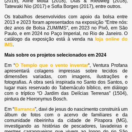
(2019), Aline Motta (2018), Dias & Riedweg (2018),
Tatewaki Nio (2017) e Sofia Borges (2017), entre outros.
Os trabalhos desenvolvidos com apoio da bolsa entre
2013 e 2023 foram apresentados na exposição “Entre nós:
dez anos de Bolsa ZUM/IMS”, em 2023 no Pivô, em São
Paulo, e em 2024 no Paço Imperial, no Rio de Janeiro. O
catálogo da exposição está à venda na
loja online do
IMS
.
Mais sobre os projetos selecionados em 2024
Em “
O Templo que o vento inventar
“, Ventura Profana
apresentará colagens impressas sobre tecidos de
dimensões variadas, com imagens, ilustrações e
fotografias. A obra será inspirada no Santo dos Santos, o
lugar mais reservado do Tabernáculo bíblico, em diálogo
com o tríptico “O Jardim das Delícias Terrenas” (1504),
pintura de Hieronymus Bosch.
Em “
Barranca
”, davi de jesus do nascimento construirá um
álbum de fotos com o acervo de familiares e da
comunidade ribeirinha da cidade de Pirapora (MG),
investigando as histórias de pescadores, lavadeiras e
mestres carranqueiros que vivem ao longo do rio São