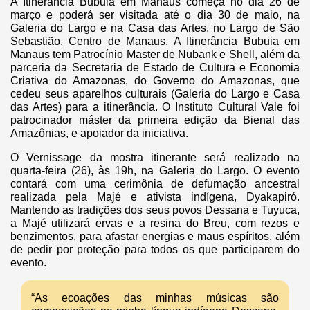
A Itinerância Bubuia em Manaus começa no dia 26 de
março e poderá ser visitada até o dia 30 de maio, na
Galeria do Largo e na Casa das Artes, no Largo de São
Sebastião, Centro de Manaus. A Itinerância Bubuia em
Manaus tem Patrocínio Master de Nubank e Shell, além da
parceria da Secretaria de Estado de Cultura e Economia
Criativa do Amazonas, do Governo do Amazonas, que
cedeu seus aparelhos culturais (Galeria do Largo e Casa
das Artes) para a itinerância. O Instituto Cultural Vale foi
patrocinador máster da primeira edição da Bienal das
Amazônias, e apoiador da iniciativa.
O Vernissage da mostra itinerante será realizado na
quarta-feira (26), às 19h, na Galeria do Largo. O evento
contará com uma cerimônia de defumação ancestral
realizada pela Majé e ativista indígena, Dyakapiró.
Mantendo as tradições dos seus povos Dessana e Tuyuca,
a Majé utilizará ervas e a resina do Breu, com rezos e
benzimentos, para afastar energias e maus espíritos, além
de pedir por proteção para todos os que participarem do
evento.
“As ecoações das minhas músicas são