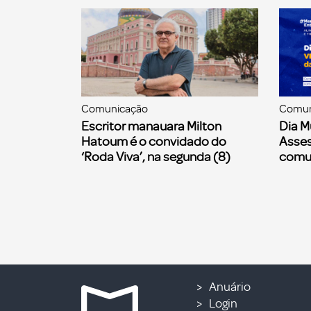
Comunicação
Comun
Escritor manauara Milton
Dia M
Hatoum é o convidado do
Asses
‘Roda Viva’, na segunda (8)
comu
Anuário
Login