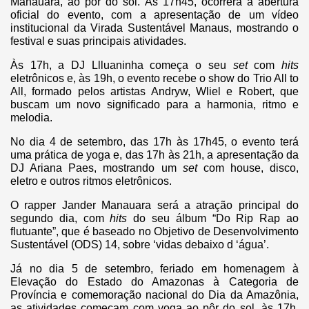
Manauara, ao pôr do sol. Às 17h45, ocorrerá a abertura
oficial do evento, com a apresentação de um vídeo
institucional da Virada Sustentável Manaus, mostrando o
festival e suas principais atividades.
Às 17h, a DJ Llluaninha começa o seu
set
com
hits
eletrônicos e, às 19h, o evento recebe o show do Trio All to
All, formado pelos artistas Andryw, Wliel e Robert, que
buscam um novo significado para a harmonia, ritmo e
melodia.
No dia 4 de setembro, das 17h às 17h45, o evento terá
uma prática de yoga e, das 17h às 21h, a apresentação da
DJ Ariana Paes, mostrando um
set
com house, disco,
eletro e outros ritmos eletrônicos.
O rapper Jander Manauara será a atração principal do
segundo dia, com
hits
do seu álbum “Do Rip Rap ao
flutuante”, que é baseado no Objetivo de Desenvolvimento
Sustentável (ODS) 14, sobre ‘vidas debaixo d ‘água’.
Já no dia 5 de setembro, feriado em homenagem à
Elevação do Estado do Amazonas à Categoria de
Província e comemoração nacional do Dia da Amazônia,
as atividades começam com yoga ao pôr do sol, às 17h.