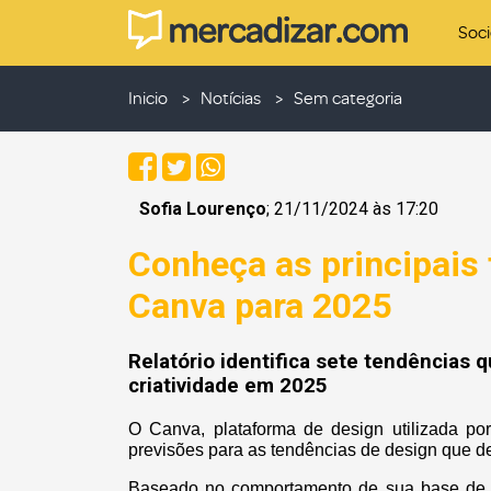
Soc
Inicio
Notícias
Sem categoria
Sofia Lourenço
; 21/11/2024 às 17:20
Conheça as principais
Canva para 2025
Relatório identifica sete tendências 
criatividade em 2025
O Canva, plataforma de design utilizada por
previsões para as tendências de design que 
Baseado no comportamento de sua base de mai