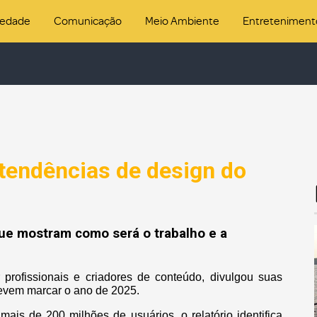
iedade
Comunicação
Meio Ambiente
Entreteniment
 tendências de design do
que mostram como será o trabalho e a
 profissionais e criadores de conteúdo, divulgou suas
devem marcar o ano de 2025.
s de 200 milhões de usuários, o relatório identifica