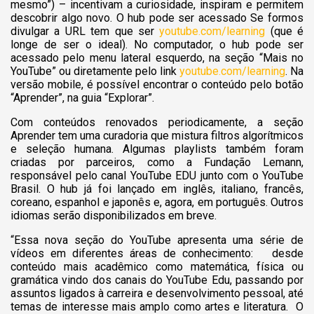
mesmo”) – incentivam a curiosidade, inspiram e permitem
descobrir algo novo. O hub pode ser acessado Se formos
divulgar a URL tem que ser
youtube.com/learning
(que é
longe de ser o ideal). No computador, o hub pode ser
acessado pelo menu lateral esquerdo, na seção “Mais no
YouTube” ou diretamente pelo link
youtube.com/learning
. Na
versão mobile, é possível encontrar o conteúdo pelo botão
“Aprender”, na guia “Explorar”.
Com conteúdos renovados periodicamente, a seção
Aprender tem uma curadoria que mistura filtros algorítmicos
e seleção humana. Algumas playlists também foram
criadas por parceiros, como a Fundação Lemann,
responsável pelo canal YouTube EDU junto com o YouTube
Brasil. O hub já foi lançado em inglês, italiano, francês,
coreano, espanhol e japonês e, agora, em português. Outros
idiomas serão disponibilizados em breve.
“Essa nova seção do YouTube apresenta uma série de
vídeos em diferentes áreas de conhecimento: desde
conteúdo mais acadêmico como matemática, física ou
gramática vindo dos canais do YouTube Edu, passando por
assuntos ligados à carreira e desenvolvimento pessoal, até
temas de interesse mais amplo como artes e literatura. O