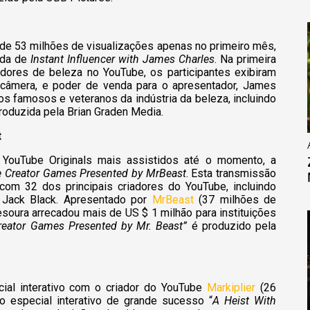
 de 53 milhões de visualizações apenas no primeiro mês,
ada de
Instant Influencer with James Charles
. Na primeira
adores de beleza no YouTube, os participantes exibiram
câmera, e poder de venda para o apresentador, James
s famosos e veteranos da indústria da beleza, incluindo
 produzida pela Brian Graden Media.
t
YouTube Originals mais assistidos até o momento, a
 Creator Games Presented by MrBeast
. Esta transmissão
u com 32 dos principais criadores do YouTube, incluindo
 Jack Black. Apresentado por
MrBeast
(37 milhões de
 tesoura arrecadou mais de US $ 1 milhão para instituições
reator Games Presented by Mr. Beast”
é produzido pela
al interativo com o criador do YouTube
Markiplier
(26
o especial interativo de grande sucesso “
A Heist With