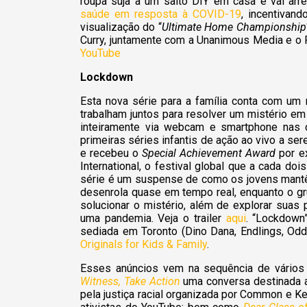
roupa suja a um salto DIY em casa e vai arre
saúde em resposta à COVID-19
, incentivan
visualização do “
Ultimate Home Championship
Curry, juntamente com a Unanimous Media e o P
YouTube
Lockdown
Esta nova série para a família conta com um
trabalham juntos para resolver um mistério em
inteiramente via webcam e smartphone nas c
primeiras séries infantis de ação ao vivo a s
e recebeu o
Special Achievement Award
por e
International, o festival global que a cada doi
série é um suspense de como os jovens mantêm
desenrola quase em tempo real, enquanto o gr
solucionar o mistério, além de explorar suas 
uma pandemia. Veja o trailer
aqui
. “Lockdown”
sediada em Toronto (Dino Dana, Endlings, Odd 
Originals for Kids & Family
.
Esses anúncios vem na sequência de vários p
Witness, Take Action
uma conversa destinada a 
pela justiça racial organizada por Common e Ke