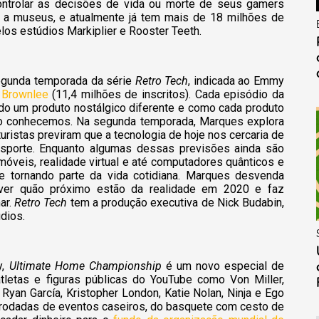
ontrolar as decisões de vida ou morte de seus gamers
 a museus, e atualmente já tem mais de 18 milhões de
elos estúdios Markiplier e Rooster Teeth.
egunda temporada da série
Retro Tech
, indicada ao Emmy
 Brownlee
(11,4 milhões de inscritos). Cada episódio da
do um produto nostálgico diferente e como cada produto
 o conhecemos. Na segunda temporada, Marques explora
ristas previram que a tecnologia de hoje nos cercaria de
nsporte. Enquanto algumas dessas previsões ainda são
móveis, realidade virtual e até computadores quânticos e
e se tornando parte da vida cotidiana. Marques desvenda
 ver quão próximo estão da realidade em 2020 e faz
ar.
Retro Tech
tem a produção executiva de Nick Budabin,
dios.
y,
Ultimate Home Championship
é um novo especial de
atletas e figuras públicas do YouTube como Von Miller,
yan García, Kristopher London, Katie Nolan, Ninja e Ego
 rodadas de eventos caseiros, do basquete com cesto de