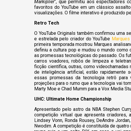
Markiplier
“, que permitiu aos espectadores c
favoritos do YouTube em um clássico assalto
visualizações. O filme interativo é produzido p
Retro Tech
O YouTube Originals também confirmou uma s
e estrelada pelo criador do YouTube
Marques
primeira temporada mostrou Marques analisan
definiu a cultura pop e mudou o mundo como
as promessas tecnológicas do passado. Os futu
carros voadores, robôs de limpeza e teletra
ficção científica, outras, como videochamadas 
de inteligência artificial, estão rapidament
essas promessas da tecnologia retrô para
projeções para o rumo que a tecnologia vai tom
Marty Moe e Chad Mumm para a Vox Media Stu
UHC: Ultimate Home Championship
Apresentado pelo astro da NBA Stephen Curr
competição virtual que apresenta criadores, 
Lindsey Vonn, Ronda Rousey, DeAndre Jordan, R
Nwodim. A competição é constituída de quatro