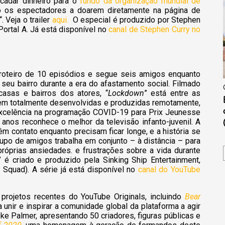
cadar dinheiro para o
fundo da organização mundial de
do os espectadores a doarem diretamente na página de
“. Veja o trailer
aqui.
O especial é produzido por Stephen
ortal A. Já está disponível no
canal de Stephen Curry no
 roteiro de 10 episódios e segue seis amigos enquanto
 seu bairro durante a era do afastamento social. Filmado
asas e bairros dos atores, “
Lockdown
” está entre as
erem totalmente desenvolvidas e produzidas remotamente,
xcelência na programação COVID-19 para Prix Jeunesse
s anos reconhece o melhor da televisão infanto-juvenil. A
 contato enquanto precisam ficar longe, e a história se
upo de amigos trabalha em conjunto – à distância – para
próprias ansiedades. e frustrações sobre a vida durante
 é criado e produzido pela Sinking Ship Entertainment,
Squad). A série já está disponível no
canal do YouTube
rojetos recentes do YouTube Originals, incluindo
Bear
unir e inspirar a comunidade global da plataforma a agir
ke Palmer, apresentando 50 criadores, figuras públicas e