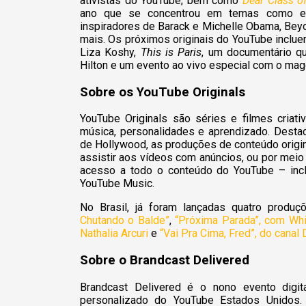
ativistas do YouTube; bem como
Dear Class o
ano que se concentrou em temas como esp
inspiradores de Barack e Michelle Obama, Bey
mais. Os próximos originais do YouTube inclu
Liza Koshy,
This is Paris
, um documentário qu
Hilton e um evento ao vivo especial com o mago
Sobre os YouTube Originals
YouTube Originals são séries e filmes criat
música, personalidades e aprendizado. Desta
de Hollywood, as produções de conteúdo origi
assistir aos vídeos com anúncios, ou por mei
acesso a todo o conteúdo do YouTube – inc
YouTube Music.
No Brasil, já foram lançadas quatro produç
Chutando o Balde”
,
“Próxima Parada”, com Wh
Nathalia Arcuri
e
“Vai Pra Cima, Fred”, do cana
Sobre o Brandcast Delivered
Brandcast Delivered é o nono evento digit
personalizado do YouTube Estados Unidos. D