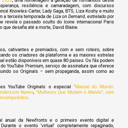
f 2020
, uma homenagem à geração de formandos deste
erança, resiliência e camaradagem, com discursos
oncé Knowles-Carter, Lady Gaga, BTS, Liza Koshy e muito
em a terceira temporada de
Liza on Demand
, estrelado por
e revela o passado oculto do ícone internacional Paris
 que desafia até a morte, David Blaine.
ivos, cativantes e premiados, com e sem roteiro, sobre
cando os criadores da plataforma e as maiores estrelas
nal estão disponíveis em quase 80 países. Os fãs podem
o do YouTube Premium, serviço de assinatura que oferece
luindo os Originals – sem propaganda, assim como ao
ões YouTube Originals: o especial
“Manual do Mundo:
indersson Nunes
,
“Mulheres Que Mudam o Mundo”, com
l Desimpedidos
.
al anual da Newfronts e o primeiro evento digital e
urante o evento ‘virtual’ completamente repaginado,