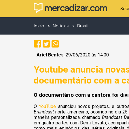
Soc
Inicio
Notícias
Brasil
Ariel Bentes
; 29/06/2020 às 14:00
Youtube anuncia novas 
documentário com a c
O documentário com a cantora foi div
O
YouTube
anunciou novos projetos, e outros
Brandcast
norte-americano, ocorrido no dia 25 
maneira personalizada, chamado
Brandcast De
em quatro partes com Demi Lovato, acompanha
como mais episódios das séries originais