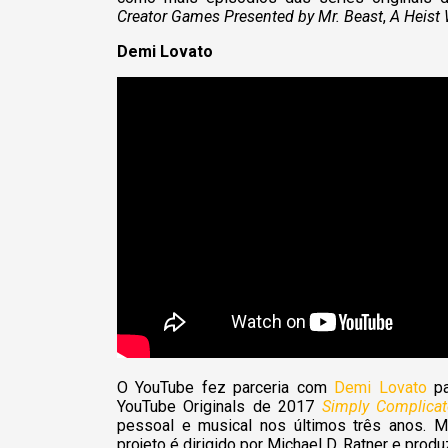
Creator Games Presented by Mr. Beast
,
A Heist 
Demi Lovato
O YouTube fez parceria com
Demi Lovato
pa
YouTube Originals de 2017
Simply Complica
pessoal e musical nos últimos três anos. M
projeto é dirigido por Michael D. Ratner e prod