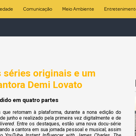
iedade
Comunicação
Meio Ambiente
Entreteniment
séries originais e um
antora Demi Lovato
idido em quatro partes
 que retornam à plataforma, durante a nona edição do
de junho e realizado pela primeira vez digitalmente e de
livered
. Entre os destaques, estão uma nova docu-série
ndo a cantora em sua jornada pessoal e musical; assim
 do YouTube
Instant Influencer with James Charles,
The