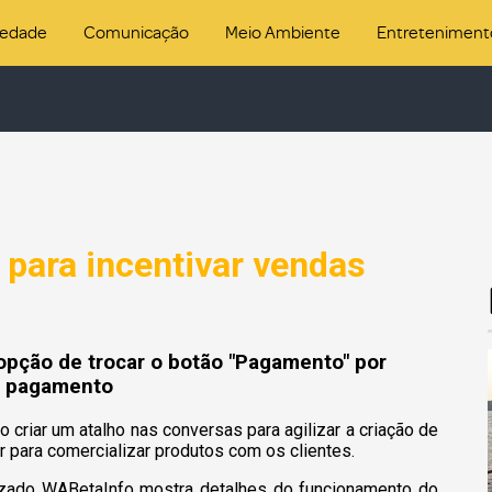
iedade
Comunicação
Meio Ambiente
Entreteniment
 para incentivar vendas
 opção de trocar o botão "Pagamento" por
do pagamento
criar um atalho nas conversas para agilizar a criação de
 para comercializar produtos com os clientes.
alizado WABetaInfo mostra detalhes do funcionamento do