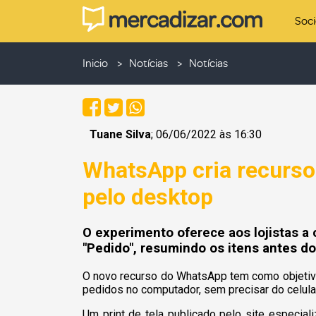
Soc
Inicio
Notícias
Notícias
Tuane Silva
; 06/06/2022 às 16:30
WhatsApp cria recurso
pelo desktop
O experimento oferece aos lojistas a
"Pedido", resumindo os itens antes 
O novo recurso do WhatsApp tem como objetivo 
pedidos no computador, sem precisar do celular
Um print de tela publicado pelo site especi