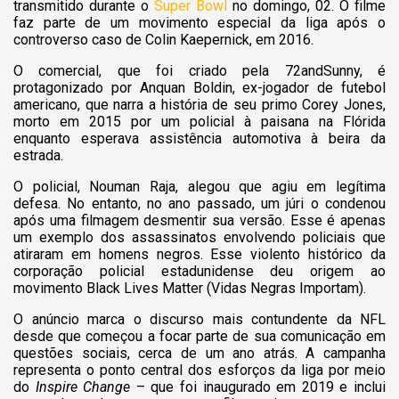
transmitido durante o
Super Bowl
no domingo, 02. O filme
faz parte de um movimento especial da liga após o
controverso caso de Colin Kaepernick, em 2016.
O comercial, que foi criado pela 72andSunny, é
protagonizado por Anquan Boldin, ex-jogador de futebol
americano, que narra a história de seu primo Corey Jones,
morto em 2015 por um policial à paisana na Flórida
enquanto esperava assistência automotiva à beira da
estrada.
O policial, Nouman Raja, alegou que agiu em legítima
defesa. No entanto, no ano passado, um júri o condenou
após uma filmagem desmentir sua versão. Esse é apenas
um exemplo dos assassinatos envolvendo policiais que
atiraram em homens negros. Esse violento histórico da
corporação policial estadunidense deu origem ao
movimento Black Lives Matter (Vidas Negras Importam).
O anúncio marca o discurso mais contundente da NFL
desde que começou a focar parte de sua comunicação em
questões sociais, cerca de um ano atrás. A campanha
representa o ponto central dos esforços da liga por meio
do
Inspire Change
– que foi inaugurado em 2019 e inclui