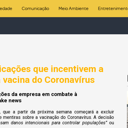
iedade
Comunicação
Meio Ambiente
Entreteniment
blicações que incentivem a
 vacina do Coronavírus
ações da empresa em combate à
ake news
7, que a partir da próxima semana começará a excluir
e mentiras sobre a vacinação do Coronavírus. A decisão
usam danos intencionais para controlar populações”
ou