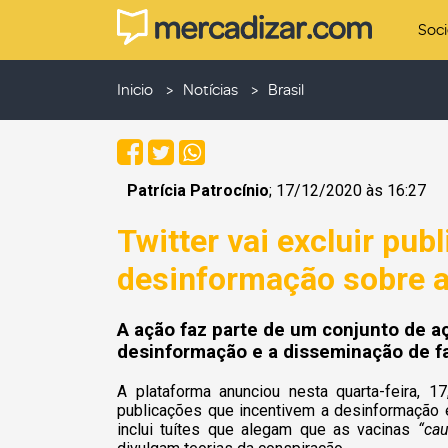
Soc
Inicio
Notícias
Brasil
Patrícia Patrocínio
; 17/12/2020 às 16:27
Twitter vai excluir pu
desinformação sobre a
A ação faz parte de um conjunto de 
desinformação e a disseminação de f
A plataforma anunciou nesta quarta-feira, 1
publicações que incentivem a desinformação 
inclui tuítes que alegam que as vacinas
“ca