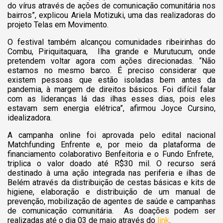
do vírus através de ações de comunicação comunitária nos
bairros”, explicou Ariela Motizuki, uma das realizadoras do
projeto Telas em Movimento.
O festival também alcançou comunidades ribeirinhas do
Combu, Piriquitaquara, Ilha grande e Murutucum, onde
pretendem voltar agora com ações direcionadas. “Não
estamos no mesmo barco. É preciso considerar que
existem pessoas que estão isoladas bem antes da
pandemia, à margem de direitos básicos. Foi difícil falar
com as lideranças lá das ilhas esses dias, pois eles
estavam sem energia elétrica”, afirmou Joyce Cursino,
idealizadora.
A campanha online foi aprovada pelo edital nacional
Matchfunding Enfrente e, por meio da plataforma de
financiamento colaborativo Benfeitoria e o Fundo Enfrete,
triplica o valor doado até R$30 mil. O recurso será
destinado à uma ação integrada nas periferia e ilhas de
Belém através da distribuição de cestas básicas e kits de
higiene, elaboração e distribuição de um manual de
prevenção, mobilização de agentes de saúde e campanhas
de comunicação comunitária.
As doações podem ser
realizadas até o dia 03 de maio através do
link
.