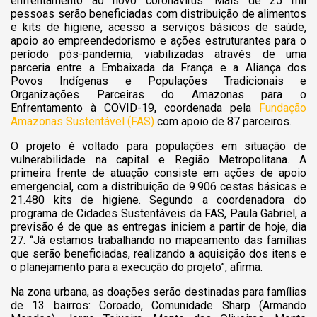
enfrentamento ao novo coronavírus. Mais de 25 mil
pessoas serão beneficiadas com distribuição de alimentos
e kits de higiene, acesso a serviços básicos de saúde,
apoio ao empreendedorismo e ações estruturantes para o
período pós-pandemia, viabilizadas através de uma
parceria entre a Embaixada da França e a Aliança dos
Povos Indígenas e Populações Tradicionais e
Organizações Parceiras do Amazonas para o
Enfrentamento à COVID-19, coordenada pela
Fundação
Amazonas Sustentável (FAS)
com apoio de 87 parceiros.
O projeto é voltado para populações em situação de
vulnerabilidade na capital e Região Metropolitana. A
primeira frente de atuação consiste em ações de apoio
emergencial, com a distribuição de 9.906 cestas básicas e
21.480 kits de higiene. Segundo a coordenadora do
programa de Cidades Sustentáveis da FAS, Paula Gabriel, a
previsão é de que as entregas iniciem a partir de hoje, dia
27. “Já estamos trabalhando no mapeamento das famílias
que serão beneficiadas, realizando a aquisição dos itens e
o planejamento para a execução do projeto”, afirma.
Na zona urbana, as doações serão destinadas para famílias
de 13 bairros: Coroado, Comunidade Sharp (Armando