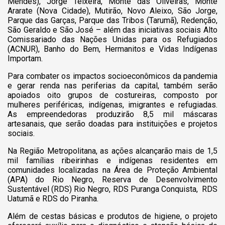
Mendes), Jorge Teixeira, Monte das Oliveiras, Monte
Ararate (Nova Cidade), Mutirão, Novo Aleixo, São Jorge,
Parque das Garças, Parque das Tribos (Tarumã), Redenção,
São Geraldo e São José – além das iniciativas sociais Alto
Comissariado das Nações Unidas para os Refugiados
(ACNUR), Banho do Bem, Hermanitos e Vidas Indígenas
Importam.
Para combater os impactos socioeconômicos da pandemia
e gerar renda nas periferias da capital, também serão
apoiados oito grupos de costureiras, composto por
mulheres periféricas, indígenas, imigrantes e refugiadas.
As empreendedoras produzirão 8,5 mil máscaras
artesanais, que serão doadas para instituições e projetos
sociais.
Na Região Metropolitana, as ações alcançarão mais de 1,5
mil famílias ribeirinhas e indígenas residentes em
comunidades localizadas na Área de Proteção Ambiental
(APA) do Rio Negro, Reserva de Desenvolvimento
Sustentável (RDS) Rio Negro, RDS Puranga Conquista, RDS
Uatumã e RDS do Piranha.
Além de cestas básicas e produtos de higiene, o projeto