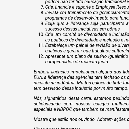
podem não ter tido educação tradicional 
Crie, financie e suporte o Employee Reso
Invista em treinamento de gerenciamento 
programas de desenvolvimento para func
Exija que a liderança seja participante a
sucesso dessas iniciativas em bônus
Crie um comitê de diversidade e inclusã
as políticas de diversidade e inclusão e 
Estabeleça um painel de revisão de diver
criativos e garantir que trabalhos cultur
Apresente um plano de salário igualitári
compensados de maneira justa.
Embora agências impulsionem alguns dos líde
EUA, a liderança das agências tem fechado os 
persiste na indústria. Muitos galões de tinta 
tem desviado dessa indústria por muito tempo.
Nós, signatários desta carta, estamos pedin
solidariedade com nossos colegas mulheres
especiais e NBPOC que também se manifestar
Mostre que estão nos ouvindo. Adotem ações d