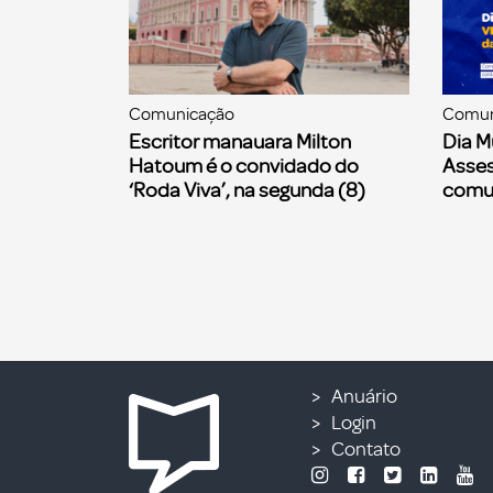
Comunicação
Comun
Escritor manauara Milton
Dia M
Hatoum é o convidado do
Asses
‘Roda Viva’, na segunda (8)
comu
Anuário
Login
Contato