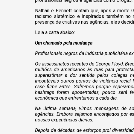
profissionais negros e agências como Droga5, 
Nathan e Bennett contam que, após a morte G
racismo sistêmico e inspirados também no 
presença de criativas nas agências, eles decidi
Leia a carta abaixo:
Um chamado pela mudança
Profissionais negros da indústria publicitária 
Os assassinatos recentes de George Floyd, Br
milhões de americanos às ruas para protesta
superestimar a dor sentida pelos colegas n
incontáveis outros pontos de violência racia
esse filme antes. Sofremos porque esperamo
hashtags forem aposentadas, pouco será fei
econômica que enfrentamos a cada dia.
Na última semana, vimos mensagens de soli
agências. Embora sejamos encorajados por es
nossas experiências diárias.
Depois de décadas de esforços prol diversida