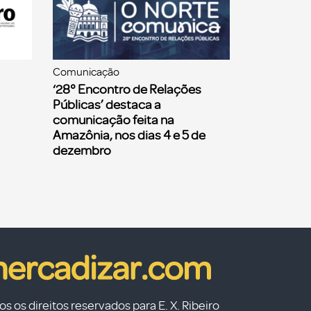
Comunicação
‘28° Encontro de Relações
Públicas’ destaca a
comunicação feita na
Amazônia, nos dias 4 e 5 de
dezembro
s os direitos reservados para E. X. Ribeiro