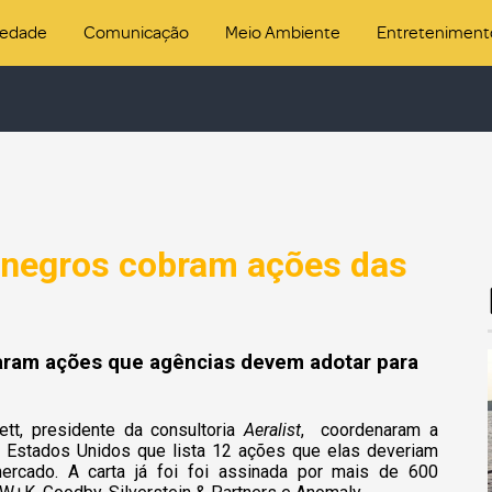
iedade
Comunicação
Meio Ambiente
Entreteniment
s negros cobram ações das
staram ações que agências devem adotar para
tt, presidente da consultoria
Aeralist
,
coordenaram a
 Estados Unidos que lista 12 ações que elas deveriam
mercado. A carta já foi foi assinada por mais de 600