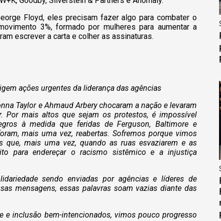
W+K, Goodby, Silverstein & Partners e Anomaly.
eorge Floyd, eles precisam fazer algo para combater o
movimento 3%, formado por mulheres para aumentar a
ram escrever a carta e colher as assinaturas.
exigem ações urgentes da liderança das agências
eonna Taylor e Ahmaud Arbery chocaram a nação e levaram
r. Por mais altos que sejam os protestos, é impossível
egros à medida que feridas de Ferguson, Baltimore e
l foram, mais uma vez, reabertas. Sofremos porque vimos
s que, mais uma vez, quando as ruas esvaziarem e as
to para endereçar o racismo sistêmico e a injustiça
dariedade sendo enviadas por agências e líderes de
sas mensagens, essas palavras soam vazias diante das
de e inclusão bem-intencionados, vimos pouco progresso