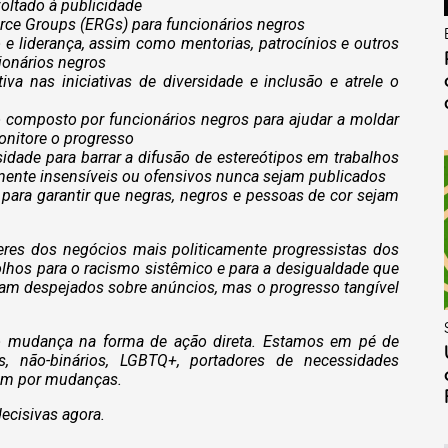
voltado à publicidade
urce Groups (ERGs) para funcionários negros
e liderança, assim como mentorias, patrocínios e outros
ionários negros
tiva nas iniciativas de diversidade e inclusão e atrele o
o composto por funcionários negros para ajudar a moldar
monitore o progresso
sidade para barrar a difusão de estereótipos em trabalhos
almente insensíveis ou ofensivos nunca sejam publicados
o para garantir que negras, negros e pessoas de cor sejam
res dos negócios mais politicamente progressistas dos
olhos para o racismo sistêmico e para a desigualdade que
foram despejados sobre anúncios, mas o progresso tangível
do mudança na forma de ação direta. Estamos em pé de
, não-binários, LGBTQ+, portadores de necessidades
am por mudanças.
ecisivas agora.