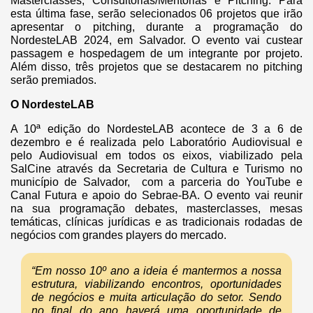
Masterclasses; Consultorias/Mentorias e Pitching. Para
esta última fase, serão selecionados 06 projetos que irão
apresentar o pitching, durante a programação do
NordesteLAB 2024, em Salvador. O evento vai custear
passagem e hospedagem de um integrante por projeto.
Além disso, três projetos que se destacarem no pitching
serão premiados.
O NordesteLAB
A 10ª edição do NordesteLAB acontece de 3 a 6 de
dezembro e é realizada pelo Laboratório Audiovisual e
pelo Audiovisual em todos os eixos, viabilizado pela
SalCine através da Secretaria de Cultura e Turismo no
município de Salvador, com a parceria do YouTube e
Canal Futura e apoio do Sebrae-BA. O evento vai reunir
na sua programação debates, masterclasses, mesas
temáticas, clínicas jurídicas e as tradicionais rodadas de
negócios com grandes players do mercado.
“Em nosso 10º ano a ideia é mantermos a nossa
estrutura, viabilizando encontros, oportunidades
de negócios e muita articulação do setor. Sendo
no final do ano haverá uma oportunidade de