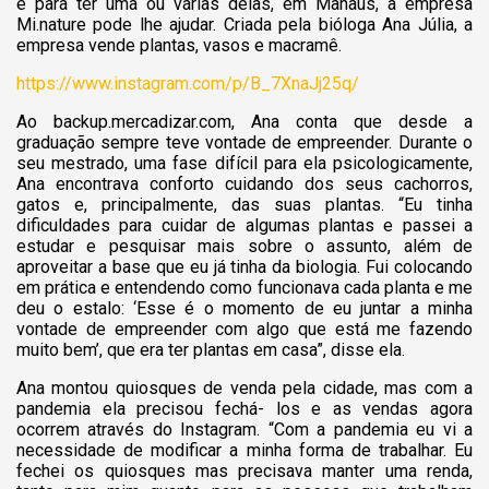
e para ter uma ou várias delas, em Manaus, a empresa
Mi.nature pode lhe ajudar. Criada pela bióloga Ana Júlia, a
empresa vende plantas, vasos e macramê.
https://www.instagram.com/p/B_7XnaJj25q/
Ao backup.mercadizar.com, Ana conta que desde a
graduação sempre teve vontade de empreender. Durante o
seu mestrado, uma fase difícil para ela psicologicamente,
Ana encontrava conforto cuidando dos seus cachorros,
gatos e, principalmente, das suas plantas. “Eu tinha
dificuldades para cuidar de algumas plantas e passei a
estudar e pesquisar mais sobre o assunto, além de
aproveitar a base que eu já tinha da biologia. Fui colocando
em prática e entendendo como funcionava cada planta e me
deu o estalo: ‘Esse é o momento de eu juntar a minha
vontade de empreender com algo que está me fazendo
muito bem’, que era ter plantas em casa”, disse ela.
Ana montou quiosques de venda pela cidade, mas com a
pandemia ela precisou fechá- los e as vendas agora
ocorrem através do Instagram. “Com a pandemia eu vi a
necessidade de modificar a minha forma de trabalhar. Eu
fechei os quiosques mas precisava manter uma renda,