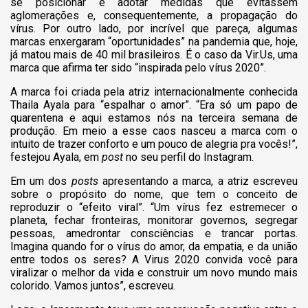
se posicionar e adotar medidas que evitassem
aglomerações e, consequentemente, a propagação do
vírus. Por outro lado, por incrível que pareça, algumas
marcas enxergaram “oportunidades” na pandemia que, hoje,
já matou mais de 40 mil brasileiros. É o caso da Vir.Us, uma
marca que afirma ter sido “inspirada pelo vírus 2020”.
A marca foi criada pela atriz internacionalmente conhecida
Thaila Ayala para “espalhar o amor”. “Era só um papo de
quarentena e aqui estamos nós na terceira semana de
produção. Em meio a esse caos nasceu a marca com o
intuito de trazer conforto e um pouco de alegria pra vocês!”,
festejou Ayala, em
post
no seu perfil do Instagram.
Em um dos
posts
apresentando a marca, a atriz escreveu
sobre o propósito do nome, que tem o conceito de
reproduzir o “efeito viral”. “Um vírus fez estremecer o
planeta, fechar fronteiras, monitorar governos, segregar
pessoas, amedrontar consciências e trancar portas.
Imagina quando for o vírus do amor, da empatia, e da união
entre todos os seres? A Virus 2020 convida você para
viralizar o melhor da vida e construir um novo mundo mais
colorido. Vamos juntos”, escreveu.