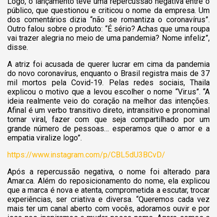
Logo, o lançamento teve uma repercussão negativa entre o
público, que questionou e criticou o nome da empresa. Um
dos comentários dizia “não se romantiza o coronavírus”.
Outro falou sobre o produto: “É sério? Achas que uma roupa
vai trazer alegria no meio de uma pandemia? Nome infeliz”,
disse.
A atriz foi acusada de querer lucrar em cima da pandemia
do novo coronavírus, enquanto o Brasil registra mais de 37
mil mortos pela Covid-19. Pelas redes sociais, Thaila
explicou o motivo que a levou escolher o nome “Vir.us”. “A
ideia realmente veio do coração na melhor das intenções.
Afinal é um verbo transitivo direto, intransitivo e pronominal
tornar viral, fazer com que seja compartilhado por um
grande número de pessoas… esperamos que o amor e a
empatia viralize logo”.
https://www.instagram.com/p/CBL5dU3BCvD/
Após a repercussão negativa, o nome foi alterado para
Amar.ca. Além do reposicionamento do nome, ela explicou
que a marca é nova e atenta, comprometida a escutar, trocar
experiências, ser criativa e diversa. “Queremos cada vez
mais ter um canal aberto com vocês, adoramos ouvir e por