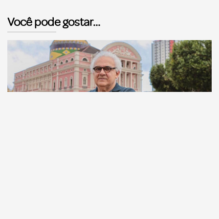
Você pode gostar...
Comunicação
Escritor manauara Milton Hatoum é o convidado do
‘Roda Viva’, na segunda (8)