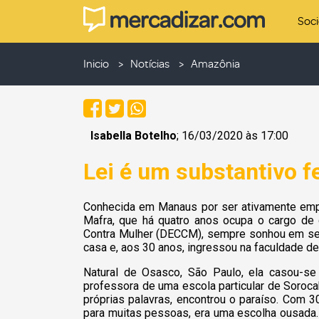
Soc
Inicio
Notícias
Amazônia
Isabella Botelho
; 16/03/2020 às 17:00
Lei é um substantivo 
Conhecida em Manaus por ser ativamente emp
Mafra, que há quatro anos ocupa o cargo de 
Contra Mulher (DECCM), sempre sonhou em ser 
casa e, aos 30 anos, ingressou na faculdade de 
Natural de Osasco, São Paulo, ela casou-s
professora de uma escola particular de Soro
próprias palavras, encontrou o paraíso. Com 30
para muitas pessoas, era uma escolha ousada. 