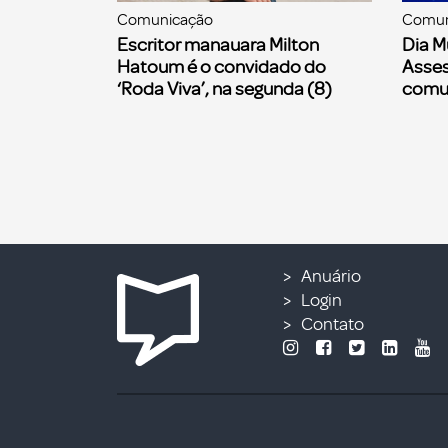
Comunicação
Comun
Escritor manauara Milton
Dia M
Hatoum é o convidado do
Asses
‘Roda Viva’, na segunda (8)
comu
Anuário
Login
Contato