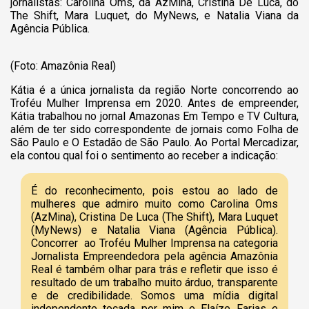
jornalistas: Carolina Oms, da AzMina, Cristina De Luca, do
The Shift, Mara Luquet, do MyNews, e Natalia Viana da
Agência Pública.
(Foto: Amazônia Real)
Kátia é a única jornalista da região Norte concorrendo ao
Troféu Mulher Imprensa em 2020. Antes de empreender,
Kátia trabalhou no jornal Amazonas Em Tempo e TV Cultura,
além de ter sido correspondente de jornais como Folha de
São Paulo e O Estadão de São Paulo. Ao Portal Mercadizar,
ela contou qual foi o sentimento ao receber a indicação:
É do reconhecimento, pois estou ao lado de
mulheres que admiro muito como Carolina Oms
(AzMina), Cristina De Luca (The Shift), Mara Luquet
(MyNews) e Natalia Viana (Agência Pública).
Concorrer ao Troféu Mulher Imprensa na categoria
Jornalista Empreendedora pela agência Amazônia
Real é também olhar para trás e refletir que isso é
resultado de um trabalho muito árduo, transparente
e de credibilidade. Somos uma mídia digital
independente tocada por mim e Elaíze Farias e