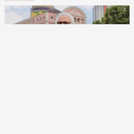
Comunicação
Escritor manauara Milton Hatoum é o convidado do
‘Roda Viva’, na segunda (8)