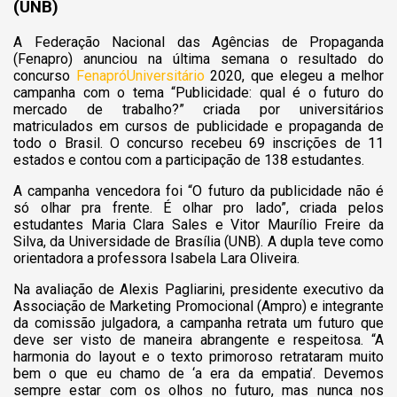
(UNB)
A Federação Nacional das Agências de Propaganda
(Fenapro) anunciou na última semana o resultado do
concurso
F
enapróUniversitário
2020
, que elegeu a melhor
campanha com o tema “Publicidade: qual é o futuro do
mercado de trabalho?” criada por universitários
matriculados em cursos de publicidade e propaganda de
todo o Brasil. O concurso recebeu 69 inscrições de 11
estados e contou com a participação de 138 estudantes.
A campanha vencedora foi “O futuro da publicidade não é
só olhar pra frente. É olhar pro lado”, criada pelos
estudantes Maria Clara Sales e Vitor Maurílio Freire da
Silva, da Universidade de Brasília (UNB). A dupla teve como
orientadora a professora Isabela Lara Oliveira.
Na avaliação de Alexis Pagliarini, presidente executivo da
Associação de Marketing Promocional (Ampro) e integrante
da comissão julgadora, a campanha retrata um futuro que
deve ser visto de maneira abrangente e respeitosa. “A
harmonia do layout e o texto primoroso retrataram muito
bem o que eu chamo de ‘a era da empatia’. Devemos
sempre estar com os olhos no futuro, mas nunca nos