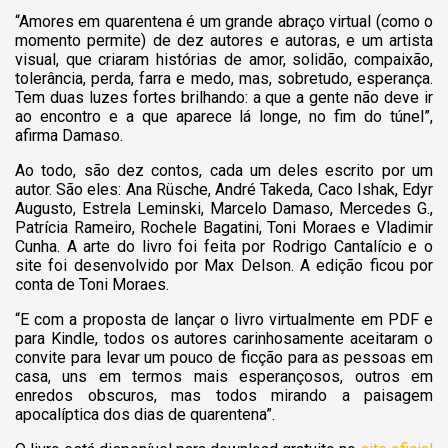
“Amores em quarentena é um grande abraço virtual (como o
momento permite) de dez autores e autoras, e um artista
visual, que criaram histórias de amor, solidão, compaixão,
tolerância, perda, farra e medo, mas, sobretudo, esperança.
Tem duas luzes fortes brilhando: a que a gente não deve ir
ao encontro e a que aparece lá longe, no fim do túnel”,
afirma Damaso.
Ao todo, são dez contos, cada um deles escrito por um
autor. São eles: Ana Rüsche, André Takeda, Caco Ishak, Edyr
Augusto, Estrela Leminski, Marcelo Damaso, Mercedes G.,
Patrícia Rameiro, Rochele Bagatini, Toni Moraes e Vladimir
Cunha. A arte do livro foi feita por Rodrigo Cantalício e o
site foi desenvolvido por Max Delson. A edição ficou por
conta de Toni Moraes.
“E com a proposta de lançar o livro virtualmente em PDF e
para Kindle, todos os autores carinhosamente aceitaram o
convite para levar um pouco de ficção para as pessoas em
casa, uns em termos mais esperançosos, outros em
enredos obscuros, mas todos mirando a paisagem
apocalíptica dos dias de quarentena”.