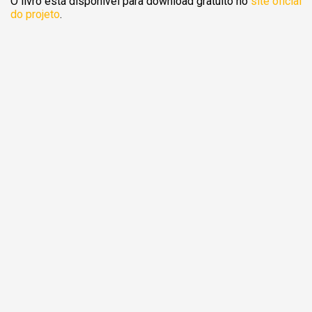
O livro está disponível para download gratuito no
site oficial
do projeto
.