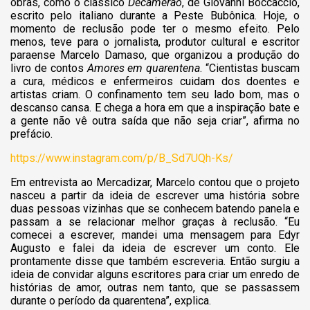
obras, como o clássico
Decamerão
, de Giovanni Boccaccio,
escrito pelo italiano durante a Peste Bubônica.
Hoje, o
momento de reclusão pode ter o mesmo efeito. Pelo
menos, teve para o jornalista, produtor cultural e escritor
paraense Marcelo Damaso, que organizou a produção do
livro de contos
Amores em quarentena
. “Cientistas buscam
a cura, médicos e enfermeiros cuidam dos doentes e
artistas criam. O confinamento tem seu lado bom, mas o
descanso cansa. E chega a hora em que a inspiração bate e
a gente não vê outra saída que não seja criar”, afirma no
prefácio.
https://www.instagram.com/p/B_Sd7UQh-Ks/
Em entrevista ao Mercadizar, Marcelo contou que o projeto
nasceu a partir da ideia de escrever uma história sobre
duas pessoas vizinhas que se conhecem batendo panela e
passam a se relacionar melhor graças à reclusão. “Eu
comecei a escrever, mandei uma mensagem para Edyr
Augusto e falei da ideia de escrever um conto. Ele
prontamente disse que também escreveria. Então surgiu a
ideia de convidar alguns escritores para criar um enredo de
histórias de amor, outras nem tanto, que se passassem
durante o período da quarentena”, explica.