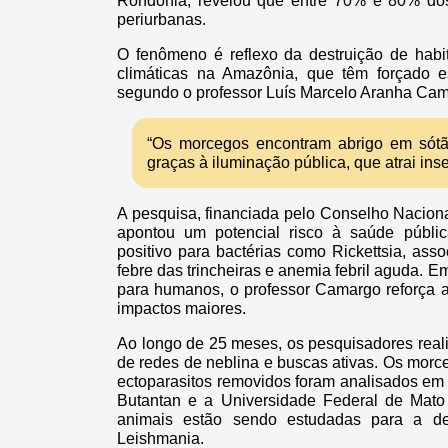
Rondônia, revelou que entre 70% e 80% do
periurbanas.
O fenômeno é reflexo da destruição de hab
climáticas na Amazônia, que têm forçado e
segundo o professor Luís Marcelo Aranha Ca
“Os morcegos encontram abrigo em sót
graças à iluminação pública, que atrai ins
A pesquisa, financiada pelo Conselho Nacion
apontou um potencial risco à saúde públic
positivo para bactérias como Rickettsia, ass
febre das trincheiras e anemia febril aguda. 
para humanos, o professor Camargo reforça a
impactos maiores.
Ao longo de 25 meses, os pesquisadores real
de redes de neblina e buscas ativas. Os mor
ectoparasitos removidos foram analisados em c
Butantan e a Universidade Federal de Mato
animais estão sendo estudadas para a d
Leishmania.