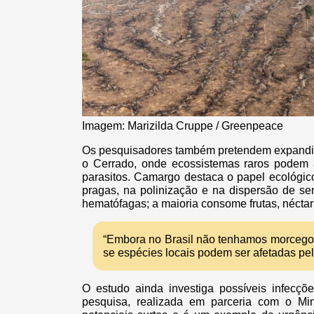
Imagem: Marizilda Cruppe / Greenpeace
Os pesquisadores também pretendem expandir 
o Cerrado, onde ecossistemas raros podem 
parasitos. Camargo destaca o papel ecológic
pragas, na polinização e na dispersão de s
hematófagas; a maioria consome frutas, néctar
“Embora no Brasil não tenhamos morcego
se espécies locais podem ser afetadas pel
O estudo ainda investiga possíveis infec
pesquisa, realizada em parceria com o Mini