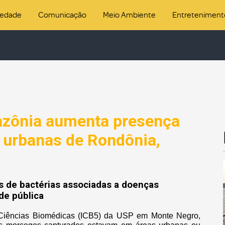
iedade
Comunicação
Meio Ambiente
Entreteniment
zônia aumenta presença
 urbanas de Rondônia,
s de bactérias associadas a doenças
de pública
 Ciências Biomédicas (ICB5) da USP em Monte Negro,