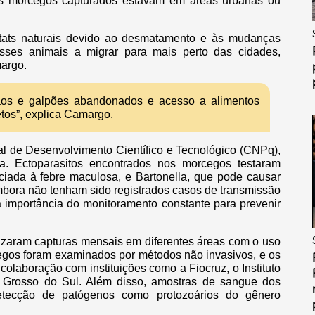
s morcegos capturados estavam em áreas urbanas ou
itats naturais devido ao desmatamento e às mudanças
sses animais a migrar para mais perto das cidades,
margo.
ãos e galpões abandonados e acesso a alimentos
etos”, explica Camargo.
al de Desenvolvimento Científico e Tecnológico (CNPq),
a. Ectoparasitos encontrados nos morcegos testaram
ociada à febre maculosa, e Bartonella, que pode causar
Embora não tenham sido registrados casos de transmissão
 importância do monitoramento constante para prevenir
izaram capturas mensais em diferentes áreas com o uso
cegos foram examinados por métodos não invasivos, e os
olaboração com instituições como a Fiocruz, o Instituto
 Grosso do Sul. Além disso, amostras de sangue dos
etecção de patógenos como protozoários do gênero