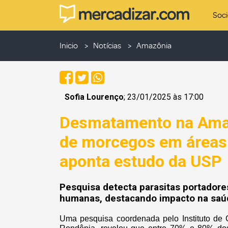
Soc
Inicio
Notícias
Amazônia
Sofia Lourenço
; 23/01/2025 às 17:00
Desmatamento na Ama
de morcegos em áreas
aponta estudo da USP
Pesquisa detecta parasitas portadore
humanas, destacando impacto na saú
Uma pesquisa coordenada pelo Instituto de