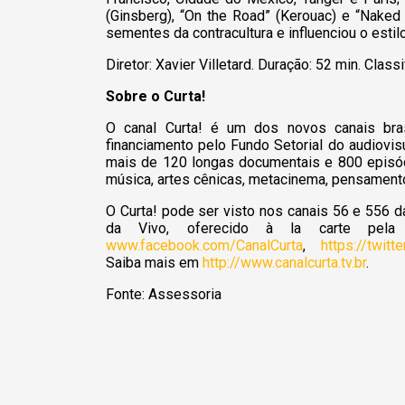
(Ginsberg), “On the Road” (Kerouac) e “Naked Lu
sementes da contracultura e influenciou o estil
Diretor: Xavier Villetard. Duração: 52 min. Classi
Sobre o Curta!
O canal Curta! é um dos novos canais bra
financiamento pelo Fundo Setorial do audiovisu
mais de 120 longas documentais e 800 episód
música, artes cênicas, metacinema, pensamento
O Curta! pode ser visto nos canais 56 e 556 d
da Vivo, oferecido à la carte pela 
www.facebook.com/CanalCurta
,
https://twitt
Saiba mais em
http://www.canalcurta.tv.br
.
Fonte: Assessoria