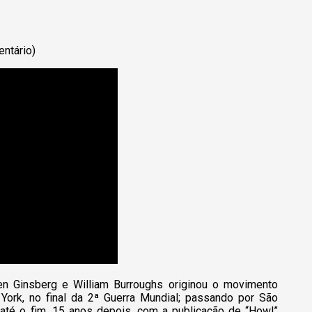
ntário)
n Ginsberg e William Burroughs originou o movimento
 York, no final da 2ª Guerra Mundial; passando por São
 até o fim, 15 anos depois, com a publicação de “Howl”