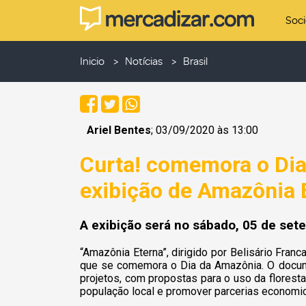
Soc
Inicio
Notícias
Brasil
Ariel Bentes
; 03/09/2020 às 13:00
Curta! comemora o Di
exibição de Amazônia 
A exibição será no sábado, 05 de set
“Amazônia Eterna”, dirigido por Belisário Franc
que se comemora o Dia da Amazônia.
O docume
projetos, com propostas para o uso da florest
população local e promover parcerias economi