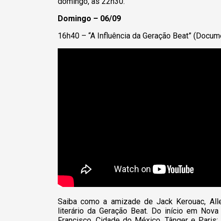
domingo, às 22h30.
Domingo –
06
/09
16h40
– “
A Influência da Geração Beat
”
(Docume
Saiba como a amizade de Jack Kerouac, Alle
literário da Geração Beat. Do início em Nova
Francisco, Cidade do México, Tânger e Paris;