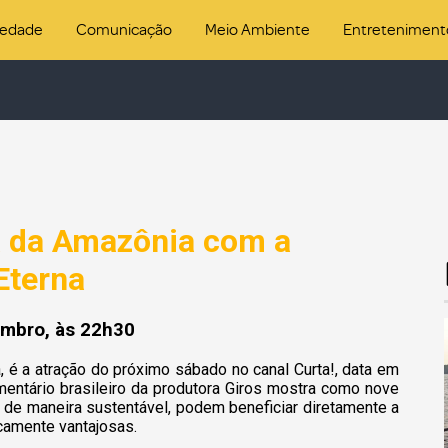
iedade
Comunicação
Meio Ambiente
Entreteniment
a da Amazônia com a
Eterna
embro, às 22h30
a, é a atração do próximo sábado no canal Curta!,
data em
ntário brasileiro da produtora Giros mostra como nove
a de maneira sustentável, podem beneficiar diretamente a
camente vantajosas.