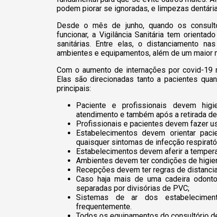
podem piorar se ignoradas, e limpezas dentári
Desde o mês de junho, quando os consultór
funcionar, a Vigilância Sanitária tem orient
sanitárias. Entre elas, o distanciamento na
ambientes e equipamentos, além de um maior mo
Com o aumento de internações por covid-19 n
Elas são direcionadas tanto a pacientes qua
principais:
Paciente e profissionais devem higi
atendimento e também após a retirada de
Profissionais e pacientes devem fazer us
Estabelecimentos devem orientar paci
quaisquer sintomas de infecção respiratór
Estabelecimentos devem aferir a tempera
Ambientes devem ter condições de higiene
Recepções devem ter regras de distanci
Caso haja mais de uma cadeira odont
separadas por divisórias de PVC;
Sistemas de ar dos estabelecimen
frequentemente.
Todos os equipamentos do consultório de