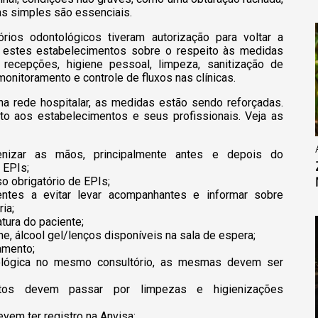
as simples são essenciais.
ios odontológicos tiveram autorização para voltar a
ado estes estabelecimentos sobre o respeito às medidas
s recepções, higiene pessoal, limpeza, sanitização de
nitoramento e controle de fluxos nas clínicas.
a rede hospitalar, as medidas estão sendo reforçadas.
nto aos estabelecimentos e seus profissionais. Veja as
enizar as mãos, principalmente antes e depois do
 EPIs;
o obrigatório de EPIs;
entes a evitar levar acompanhantes e informar sobre
ia;
tura do paciente;
, álcool gel/lenços disponíveis na sala de espera;
amento;
ológica no mesmo consultório, as mesmas devem ser
tos devem passar por limpezas e higienizações
vem ter registro na Anvisa;