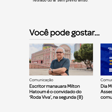
retirado do ar sem prévio aviso.
Você pode gostar...
Comunicação
Comun
Escritor manauara Milton
Dia M
Hatoum é o convidado do
Asses
‘Roda Viva’, na segunda (8)
comu