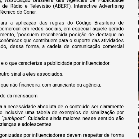
), Associação Brasileira das Agências de Publicidade
 de Rádio e Televisão (ABERT), Interactive Advertising
 Técnico do Conar.
para a aplicação das regras do Código Brasileiro de
 comercial em redes sociais, em especial aquele gerado
cumento, “possuem reconhecida posição de destaque no
conômicos que contribuem para o suporte das atividades
ando, dessa forma, a cadeia de comunicação comercial
e o que caracteriza a publicidade por influenciador:
outro sinal a eles associados;
que não financeira, com anunciante ou agência;
eúdo da mensagem.
rma a necessidade absoluta de o conteúdo ser claramente
ndo inclusive uma tabela de exemplos de sinalização por
 “
publipost
“. Cuidados ainda maiores nesse sentido são
rianças e adolescentes.
agonizadas por influenciadores devem respeitar de forma