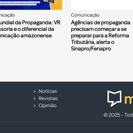
icação
Comunicação
undial da Propaganda: VR
Agências de propaganda
soria e o diferencial da
precisam começar a se
nicação amazonense
preparar para a Reforma
Tributária, alerta o
Sinapro/Fenapro
Notícias
Revistas
Opinião
© 2025 - Todo