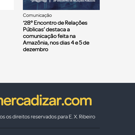
Comunicação
‘28° Encontro de Relações
Públicas’ destaca a
comunicação feita na
Amazônia, nos dias 4 e 5 de
dezembro
s os direitos reservados para E. X. Ribeiro