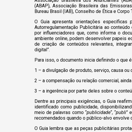
Associação Brasileira dos Anunciantes (ABA
(ABAP), Associação Brasileira das Emissoras
Bureau Brasil (IAB), Conselho de Ética e Corpo
O Guia apresenta orientações específicas 
Autorregulamentação Publicitária ao conteúdo
por influenciadores que, como informa o do
ambiente online, podem desenvolver papeis e
de criação de conteúdos relevantes, integr
digital”.
Para isso, o documento inicia definindo o que é 
1 – a divulgação de produto, serviço, causa ou 
2 – a compensação ou relação comercial, ainda 
3 – a ingerência por parte deles sobre o cont
Dentre as principais exigências, o Guia reafi
identificado como publicidade, disponibiliza
meio de palavras como “
publicidade
“, “
publi
” e
recomendados quando o público-alvo envolve c
O Guia lembra que as peças publicitárias prot