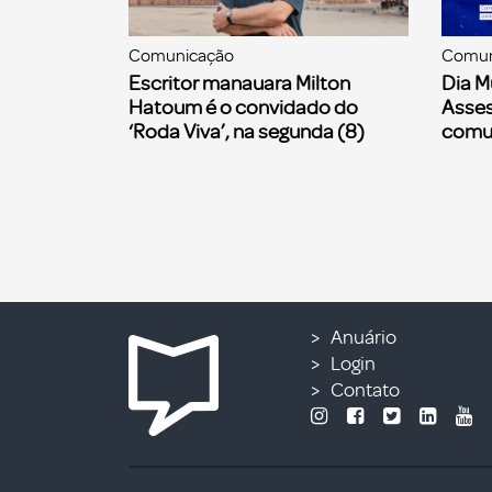
Comunicação
Comun
Escritor manauara Milton
Dia M
Hatoum é o convidado do
Asses
‘Roda Viva’, na segunda (8)
comu
Anuário
Login
Contato