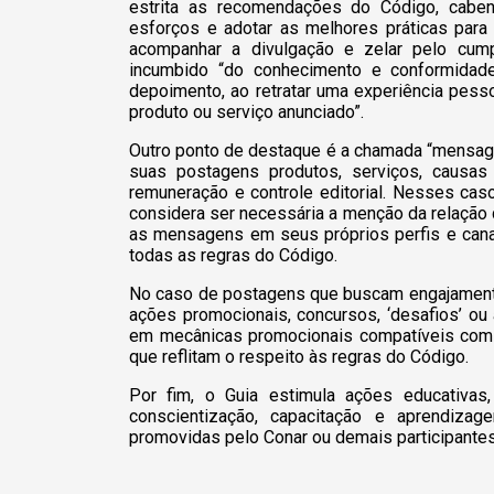
estrita as recomendações do Código, caben
esforços e adotar as melhores práticas para
acompanhar a divulgação e zelar pelo cump
incumbido “do conhecimento e conformidad
depoimento, ao retratar uma experiência pess
produto ou serviço anunciado”.
Outro ponto de destaque é a chamada “mensage
suas postagens produtos, serviços, causas 
remuneração e controle editorial. Nesses cas
considera ser necessária a menção da relação q
as mensagens em seus próprios perfis e canais
todas as regras do Código.
No caso de postagens que buscam engajamento
ações promocionais, concursos, ‘desafios’ o
em mecânicas promocionais compatíveis com a
que reflitam o respeito às regras do Código.
Por fim, o Guia estimula ações educativas,
conscientização, capacitação e aprendiza
promovidas pelo Conar ou demais participantes