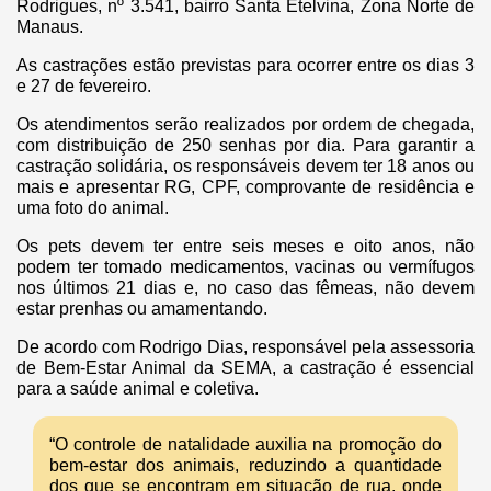
Rodrigues, nº 3.541, bairro Santa Etelvina, Zona Norte de
Manaus.
As castrações estão previstas para ocorrer entre os dias 3
e 27 de fevereiro.
Os atendimentos serão realizados por ordem de chegada,
com distribuição de 250 senhas por dia. Para garantir a
castração solidária, os responsáveis devem ter 18 anos ou
mais e apresentar RG, CPF, comprovante de residência e
uma foto do animal.
Os pets devem ter entre seis meses e oito anos, não
podem ter tomado medicamentos, vacinas ou vermífugos
nos últimos 21 dias e, no caso das fêmeas, não devem
estar prenhas ou amamentando.
De acordo com Rodrigo Dias, responsável pela assessoria
de Bem-Estar Animal da SEMA, a castração é essencial
para a saúde animal e coletiva.
“O controle de natalidade auxilia na promoção do
bem-estar dos animais, reduzindo a quantidade
dos que se encontram em situação de rua, onde